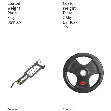
Coated
Coated
Weight
Weight
Plate
Plate
5kg
2.5kg
US1102-
US1102-
5
2.5
Главная
Главная