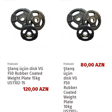
80,00 AZN
Главная
Главная
Ştanq üçün disk VG
Ştanq
F50 Rubber Coated
üçün
Weight Plate 15kg
disk VG
US1102-15
F50
Rubber
120,00 AZN
Coated
Weight
Plate
10kg
US1102-