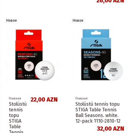
26,00 AZN
Новое
Новое
22,00 AZN
Главная
Главная
Stolüstü
Stolüstü tennis topu
tennis
STIGA Table Tennis
topu
Ball Seasons. white.
STIGA
12-pack 1110-2810-12
Table
32,00 AZN
Tennis