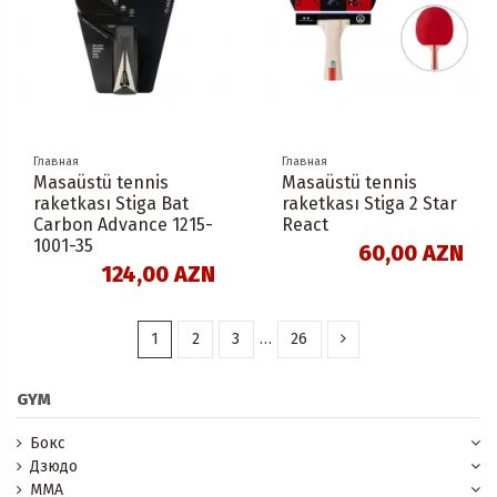
Главная
Главная
Masaüstü tennis
Masaüstü tennis
raketkası Stiga Bat
raketkası Stiga 2 Star
Carbon Advance 1215-
React
1001-35
60,00 AZN
124,00 AZN
1
2
3
…
26
GYM
Бокс
Дзюдо
MMA