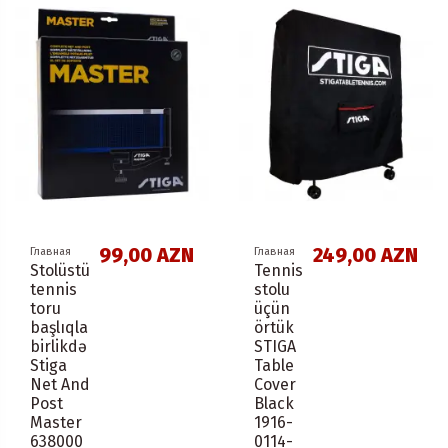
99,00 AZN
249,00 AZN
Главная
Главная
Stolüstü
Tennis
tennis
stolu
toru
üçün
başlıqla
örtük
birlikdə
STIGA
Stiga
Table
Net And
Cover
Post
Black
Master
1916-
638000
0114-