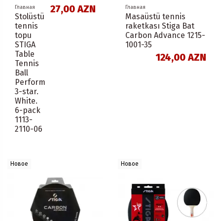
27,00 AZN
Главная
Главная
Stolüstü
Masaüstü tennis
tennis
raketkası Stiga Bat
topu
Carbon Advance 1215-
STIGA
1001-35
Table
124,00 AZN
Tennis
Ball
Perform
3-star.
White.
6-pack
1113-
2110-06
Новое
Новое