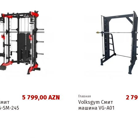
5 799,00 AZN
2 7
Главная
Смит
Volksgym Смит
-SM-245
машина VG-A01