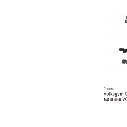
Главная
Volksgym 
машина VG