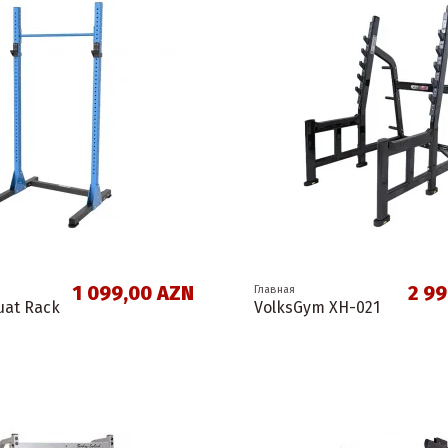
1 099,00 AZN
2 9
Главная
uat Rack
VolksGym XH-021