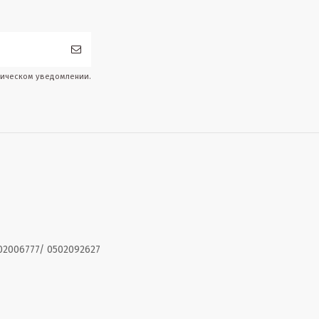
дическом уведомлении.
02006777/ 0502092627