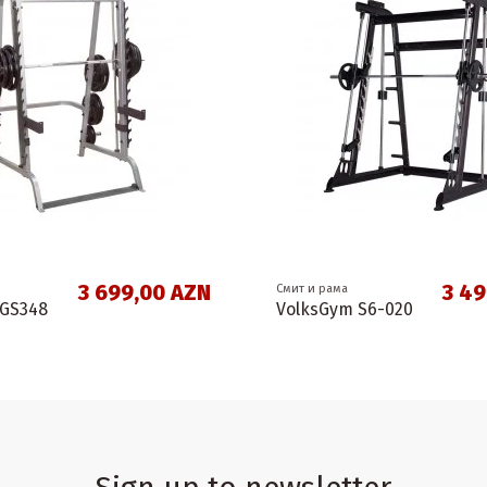
3 699,00 AZN
3 49
Смит и рама
 GS348
VolksGym S6-020