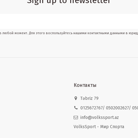
Sign up to newsletter
 в любой момент. Для этого воспользуйтесь нашими контактными данными в юри
Контакты
Təbriz 79
0125672767/ 0502002627/ 05
info@volkssport.az
VolksSport - Мир Спорта