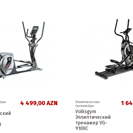
4 499,00 AZN
1 64
еры
Эллиптические
тренажёры
Volksgym
еский
Эллиптический
тренажер VG-
0
9100C