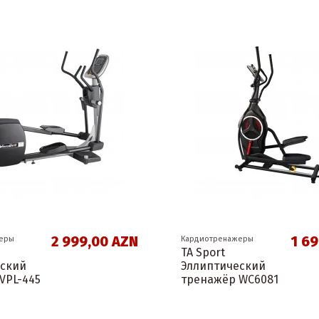
2 999,00 AZN
1 6
еры
Кардиотренажеры
TA Sport
еский
Эллиптический
VPL-445
тренажёр WC6081