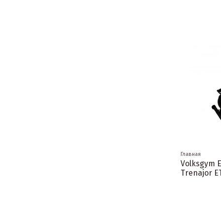
Главная
Volksgym El
Trenajor E