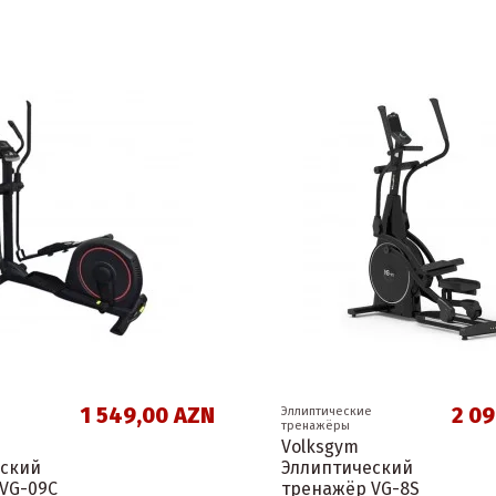
1 549,00 AZN
2 0
Эллиптические
тренажёры
Volksgym
еский
Эллиптический
VG-09C
тренажёр VG-8S