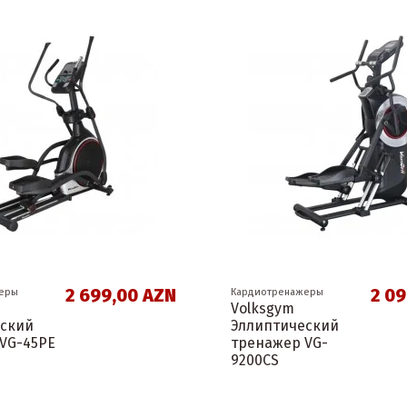
2 699,00 AZN
2 0
еры
Кардиотренажеры
Volksgym
еский
Эллиптический
VG-45PE
тренажер VG-
9200CS