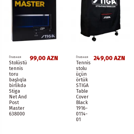
99,00 AZN
249,00 AZN
Главная
Главная
Stolüstü
Tennis
tennis
stolu
toru
üçün
başlıqla
örtük
birlikdə
STIGA
Stiga
Table
Net And
Cover
Post
Black
Master
1916-
638000
0114-
01