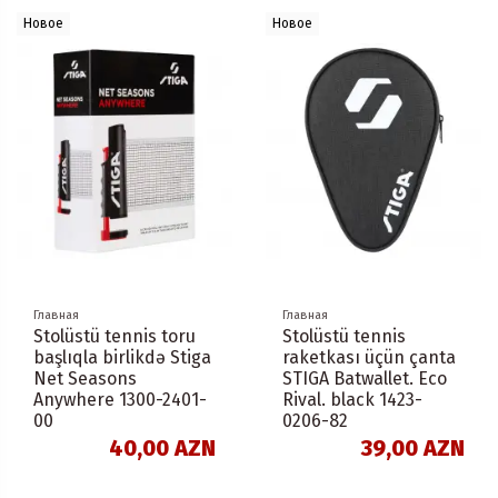
Новое
Новое
Главная
Главная
Stolüstü tennis toru
Stolüstü tennis
başlıqla birlikdə Stiga
raketkası üçün çanta
Net Seasons
STIGA Batwallet. Eco
Anywhere 1300-2401-
Rival. black 1423-
00
0206-82
40,00 AZN
39,00 AZN