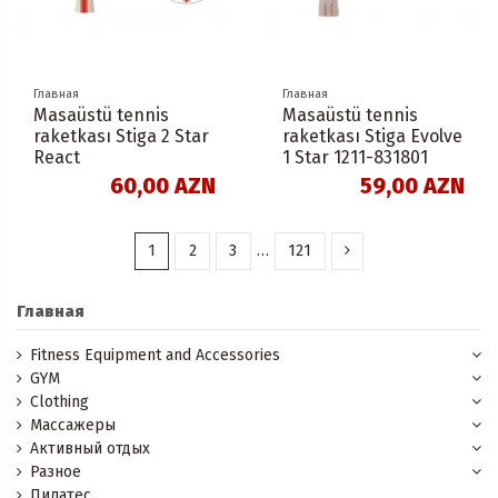
Главная
Главная
Masaüstü tennis
Masaüstü tennis
raketkası Stiga 2 Star
raketkası Stiga Evolve
React
1 Star 1211-831801
60,00 AZN
59,00 AZN
1
2
3
…
121
Главная
Fitness Equipment and Accessories
GYM
Clothing
Массажеры
Активный отдых
Разное
Пилатес