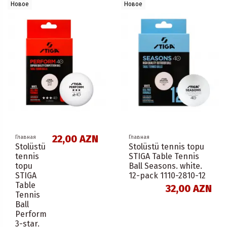
Новое
Новое
22,00 AZN
Главная
Главная
Stolüstü
Stolüstü tennis topu
tennis
STIGA Table Tennis
topu
Ball Seasons. white.
STIGA
12-pack 1110-2810-12
Table
32,00 AZN
Tennis
Ball
Perform
3-star.