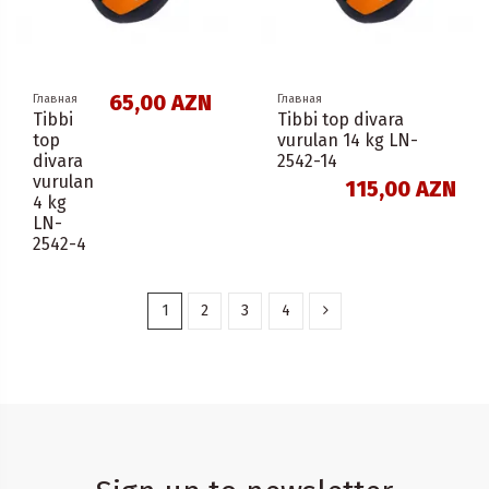
65,00 AZN
Главная
Главная
Tibbi
Tibbi top divara
top
vurulan 14 kg LN-
divara
2542-14
vurulan
115,00 AZN
4 kg
LN-
2542-4
1
2
3
4