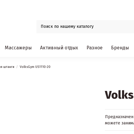
Массажеры
Активный отдых
Разное
Бренды
ля штанги
VolksGym US1110-20
Volk
Предназначен 
можете занима