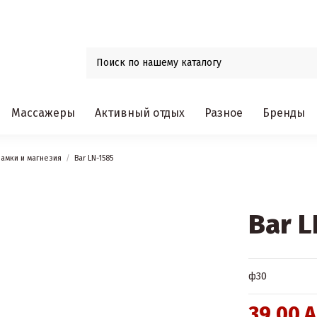
Массажеры
Активный отдых
Разное
Бренды
замки и магнезия
Bar LN-1585
Bar L
ф30
39,00 