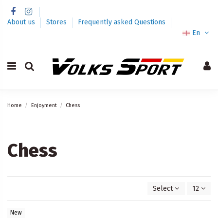
About us
Stores
Frequently asked Questions
En
Home
Enjoyment
Chess
Chess
Select
12
New