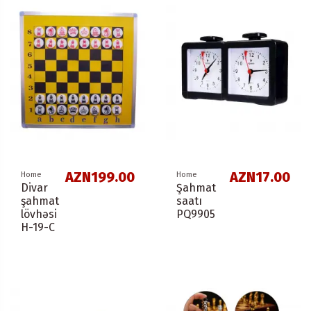
AZN199.00
AZN17.00
Home
Home
Divar
Şahmat
şahmat
saatı
lövhəsi
PQ9905
H-19-С