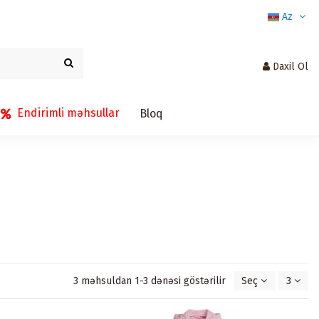
Az
Daxil Ol
Endirimli məhsullar
Bloq
3 məhsuldan 1-3 dənəsi göstərilir
Seç
3