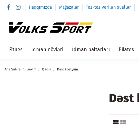
Haqqımızda
Mağazalar
Tez-tez verilən suallar
Fitnes
İdman növləri
İdman paltarları
Pilates
Ana Səhifə
Geyim
Qadın
Dəst kostyum
Dəst