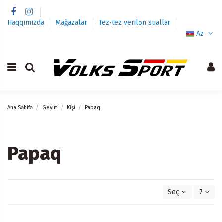
Haqqımızda
Mağazalar
Tez-tez verilən suallar
Az
Ana Səhifə
Geyim
Kişi
Papaq
Papaq
Seç
7