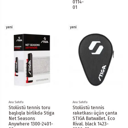
0114-
01
yeni
yeni
Ana Səhifə
Ana Səhifə
Stolüstü tennis toru
Stolüstü tennis
başlıqla birlikdə Stiga
raketkası üçün çanta
Net Seasons
STIGA Batwallet. Eco
Anywhere 1300-2401-
Rival. black 1423-