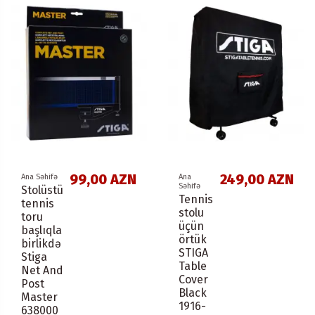
99,00 AZN
249,00 AZN
Ana Səhifə
Ana
Səhifə
Stolüstü
Tennis
tennis
stolu
toru
üçün
başlıqla
örtük
birlikdə
STIGA
Stiga
Table
Net And
Cover
Post
Black
Master
1916-
638000