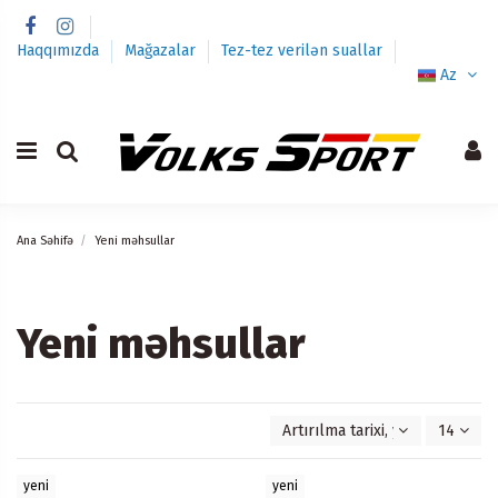
Haqqımızda
Mağazalar
Tez-tez verilən suallar
Az
Ana Səhifə
Yeni məhsullar
Yeni məhsullar
Artırılma tarixi, yenidən köhn
14
yeni
yeni