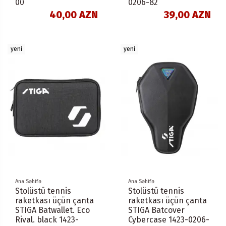
00
0206-82
40,00 AZN
39,00 AZN
yeni
yeni
Ana Səhifə
Ana Səhifə
Stolüstü tennis
Stolüstü tennis
raketkası üçün çanta
raketkası üçün çanta
STIGA Batwallet. Eco
STIGA Batcover
Rival. black 1423-
Cybercase 1423-0206-