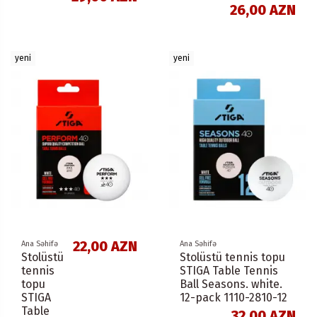
26,00 AZN
yeni
yeni
22,00 AZN
Ana Səhifə
Ana Səhifə
Stolüstü
Stolüstü tennis topu
tennis
STIGA Table Tennis
topu
Ball Seasons. white.
STIGA
12-pack 1110-2810-12
Table
32,00 AZN