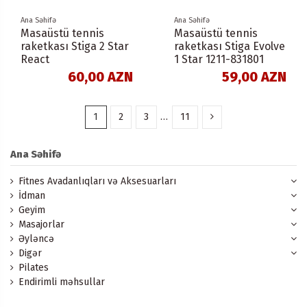
Ana Səhifə
Ana Səhifə
Masaüstü tennis
Masaüstü tennis
raketkası Stiga 2 Star
raketkası Stiga Evolve
React
1 Star 1211-831801
60,00 AZN
59,00 AZN
1
2
3
…
11
Ana Səhifə
Fitnes Avadanlıqları və Aksesuarları
İdman
Geyim
Masajorlar
Əyləncə
Digər
Pilates
Endirimli məhsullar