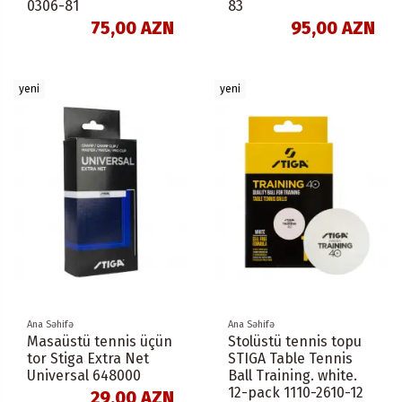
0306-81
83
75,00 AZN
95,00 AZN
yeni
yeni
Ana Səhifə
Ana Səhifə
Masaüstü tennis üçün
Stolüstü tennis topu
tor Stiga Extra Net
STIGA Table Tennis
Universal 648000
Ball Training. white.
12-pack 1110-2610-12
29,00 AZN