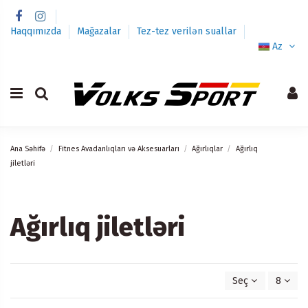
Haqqımızda
Mağazalar
Tez-tez verilən suallar
Az
Ana Səhifə
Fitnes Avadanlıqları və Aksesuarları
Ağırlıqlar
Ağırlıq
jiletləri
Ağırlıq jiletləri
Seç
8