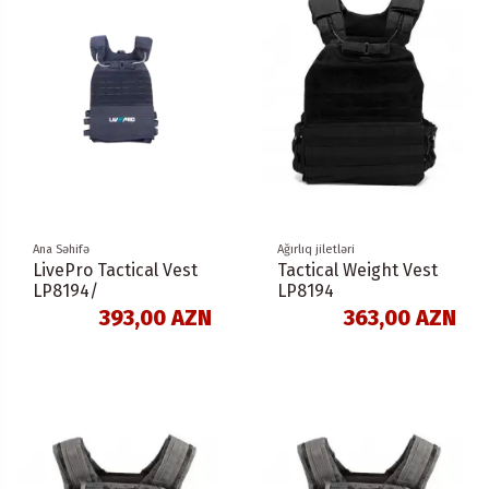
Ana Səhifə
Ağırlıq jiletləri
LivePro Tactical Vest
Tactical Weight Vest
LP8194/
LP8194
393,00 AZN
363,00 AZN