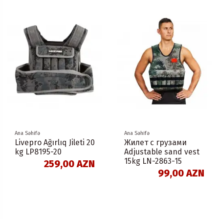
Ana Səhifə
Ana Səhifə
Livepro Ağırlıq Jileti 20
Жилет с грузами
kg LP8195-20
Adjustable sand vest
15kg LN-2863-15
259,00 AZN
99,00 AZN