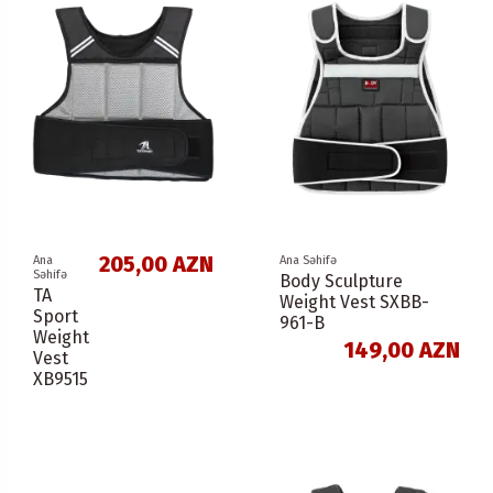
205,00 AZN
Ana
Ana Səhifə
Səhifə
Body Sculpture
TA
Weight Vest SXBB-
Sport
961-B
Weight
149,00 AZN
Vest
XB9515