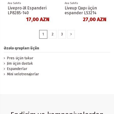
Ana Səhifə
Ana Səhifə
Livepro Əl Espanderi
Liveup Qapı üçün
LP8285-140
espander LS3214
17,00 AZN
27,00 AZN
1
2
3
Əzələ qrupları üçün
Pres üçün təkər
Jim üçün dəstək
Espanderlər
Mini velotrenajorlar