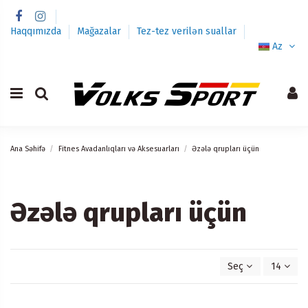
Haqqımızda
Mağazalar
Tez-tez verilən suallar
Az
Ana Səhifə
Fitnes Avadanlıqları və Aksesuarları
Əzələ qrupları üçün
Əzələ qrupları üçün
Seç
14