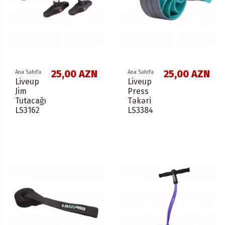
25,00 AZN
25,00 AZN
Ana Səhifə
Ana Səhifə
Liveup
Liveup
Jim
Press
Tutacağı
Təkəri
LS3162
LS3384