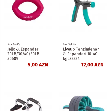
Ana Səhifə
Ana Səhifə
Jello Əl Espanderi
Liveup Tənzimlənən
20LB/30/40/50LB
Əl Espanderi 10-40
50609
kgLS3334
5,00 AZN
12,00 AZN