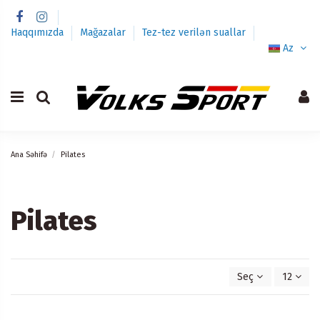
Haqqımızda
Mağazalar
Tez-tez verilən suallar
Az
Ana Səhifə
Pilates
Pilates
Seç
12