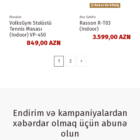
Anbarda bitmiş
Masalar
Ana Səhifə
VolksGym Stolüstü
Rasson R-T03
Tennis Masası
(Indoor)
(Indoor) VP-450
3.599,00 AZN
849,00 AZN
1
2
Endirim və kampaniyalardan
xəbərdar olmaq üçün abunə
olun