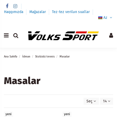
Haqqımızda
Mağazalar
Tez-tez verilən suallar
Az
Ana Səhifə
İdman
Stolüstü tennis
Masalar
Masalar
Seç
14
yeni
yeni