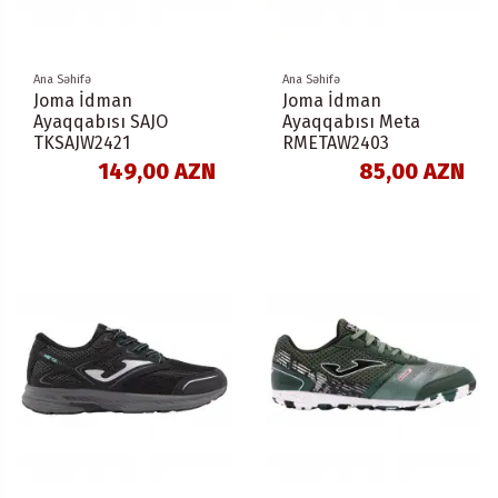
Ana Səhifə
Ana Səhifə
Joma İdman
Joma İdman
Ayaqqabısı SAJO
Ayaqqabısı Meta
TKSAJW2421
RMETAW2403
149,00 AZN
85,00 AZN