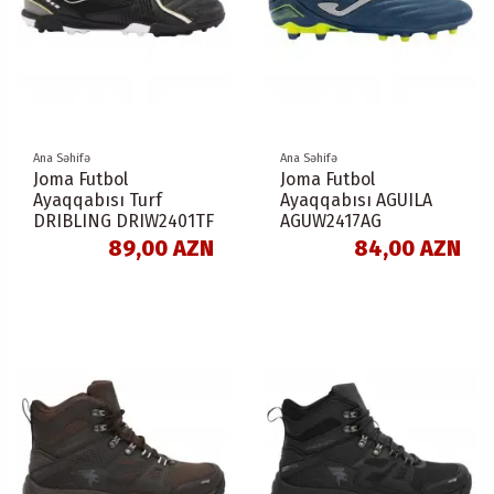
Ana Səhifə
Ana Səhifə
Joma Futbol
Joma Futbol
Ayaqqabısı Turf
Ayaqqabısı AGUILA
DRIBLING DRIW2401TF
AGUW2417AG
89,00 AZN
84,00 AZN