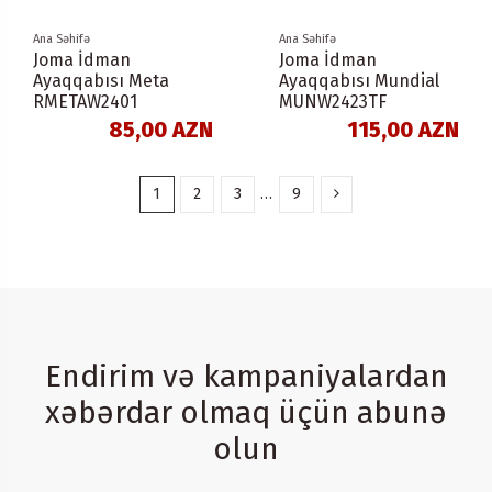
Ana Səhifə
Ana Səhifə
Joma İdman
Joma İdman
Ayaqqabısı Meta
Ayaqqabısı Mundial
RMETAW2401
MUNW2423TF
85,00 AZN
115,00 AZN
1
2
3
…
9
Endirim və kampaniyalardan
xəbərdar olmaq üçün abunə
olun