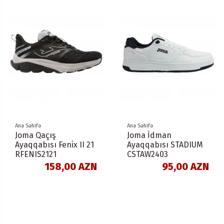
Ana Səhifə
Ana Səhifə
Joma Qaçış
Joma İdman
Ayaqqabısı Fenix II 21
Ayaqqabısı STADIUM
RFENIS2121
CSTAW2403
158,00 AZN
95,00 AZN