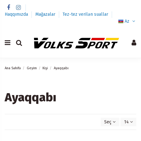
Haqqımızda
Mağazalar
Tez-tez verilən suallar
Az
Ana Səhifə
Geyim
Kişi
Ayaqqabı
Ayaqqabı
Seç
14