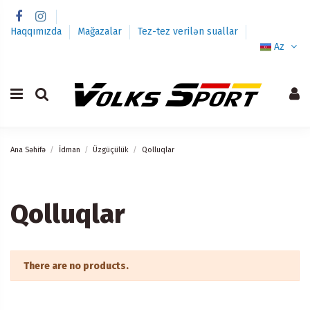
Haqqımızda
Mağazalar
Tez-tez verilən suallar
Az
Ana Səhifə
İdman
Üzgüçülük
Qolluqlar
Qolluqlar
There are no products.