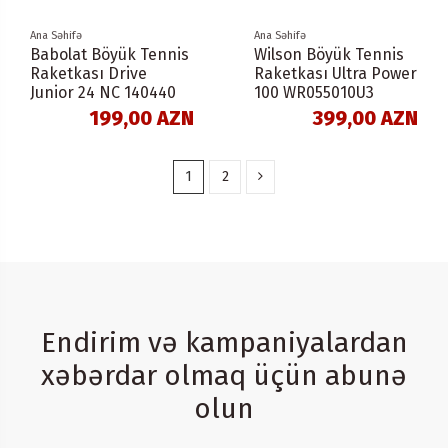
Ana Səhifə
Ana Səhifə
Babolat Böyük Tennis
Wilson Böyük Tennis
Raketkası Drive
Raketkası Ultra Power
Junior 24 NC 140440
100 WR055010U3
199,00 AZN
399,00 AZN
1
2
Endirim və kampaniyalardan
xəbərdar olmaq üçün abunə
olun