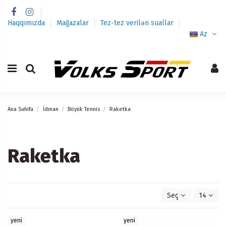
Haqqımızda
Mağazalar
Tez-tez verilən suallar
Az
Ana Səhifə
İdman
Böyük Tennis
Raketka
Raketka
Seç
14
yeni
yeni