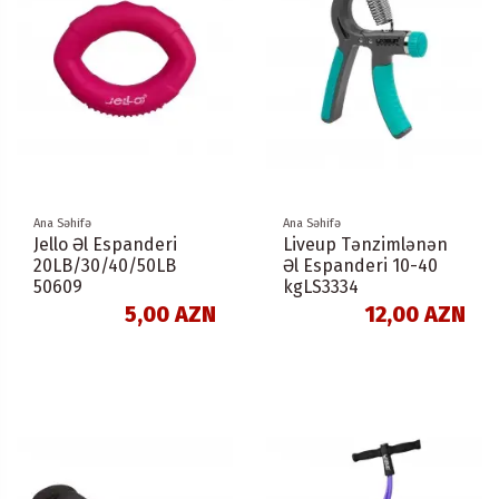
Ana Səhifə
Ana Səhifə
Jello Əl Espanderi
Liveup Tənzimlənən
20LB/30/40/50LB
Əl Espanderi 10-40
50609
kgLS3334
5,00 AZN
12,00 AZN