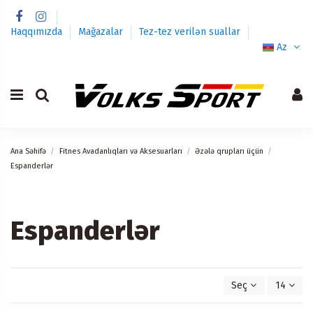
Haqqımızda
Mağazalar
Tez-tez verilən suallar
Az
Ana Səhifə
Fitnes Avadanlıqları və Aksesuarları
Əzələ qrupları üçün
Espanderlər
Espanderlər
Seç
14