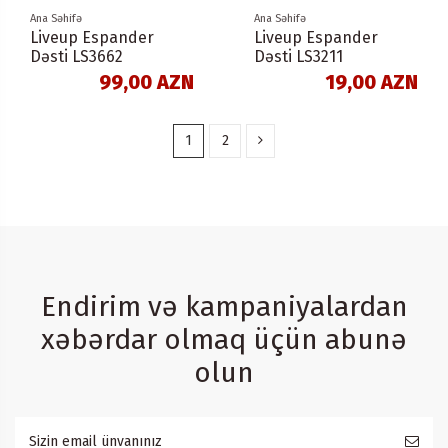
Ana Səhifə
Ana Səhifə
Liveup Espander
Liveup Espander
Dəsti LS3662
Dəsti LS3211
99,00 AZN
19,00 AZN
1
2
Endirim və kampaniyalardan
xəbərdar olmaq üçün abunə
olun