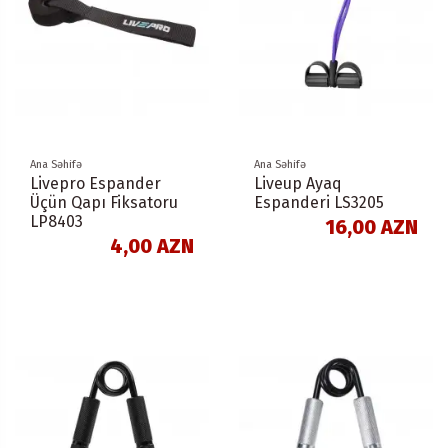
Ana Səhifə
Ana Səhifə
Livepro Espander
Liveup Ayaq
Üçün Qapı Fiksatoru
Espanderi LS3205
LP8403
16,00 AZN
4,00 AZN