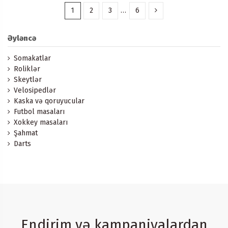
1
2
3
…
6
Əyləncə
Somakatlar
Roliklər
Skeytlər
Velosipedlər
Kaska və qoruyucular
Futbol masaları
Xokkey masaları
Şahmat
Darts
Endirim və kampaniyalardan