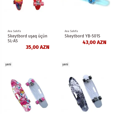
Ana Səhifə
Ana Səhifə
Skeytbord uşaq üçün
Skeytbord YB-501S
SL-AS
43,00 AZN
35,00 AZN
yeni
yeni