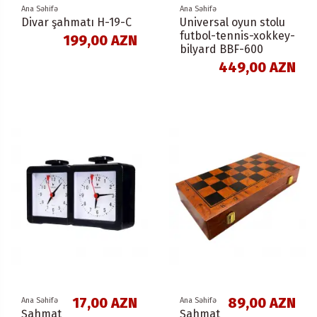
Ana Səhifə
Ana Səhifə
Divar şahmatı H-19-С
Universal oyun stolu
futbol-tennis-xokkey-
199,00 AZN
bilyard BBF-600
449,00 AZN
17,00 AZN
89,00 AZN
Ana Səhifə
Ana Səhifə
Şahmat
Şahmat