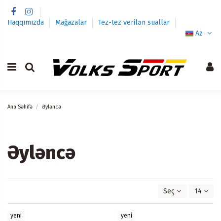
Haqqımızda
Mağazalar
Tez-tez verilən suallar
Az
Ana Səhifə
Əyləncə
Əyləncə
Seç
14
yeni
yeni