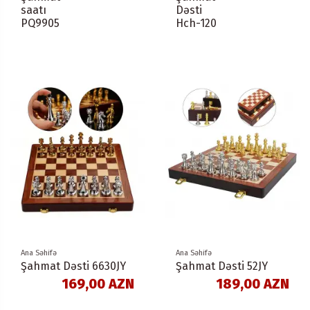
saatı
Dəsti
PQ9905
Hch-120
Ana Səhifə
Ana Səhifə
Şahmat Dəsti 6630JY
Şahmat Dəsti 52JY
169,00 AZN
189,00 AZN