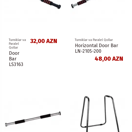
32,00 AZN
Turniklər və
Turniklər və Paralel Qollar
Paralel
Horizontal Door Bar
Qollar
LN-2105-200
Door
48,00 AZN
Bar
LS3163