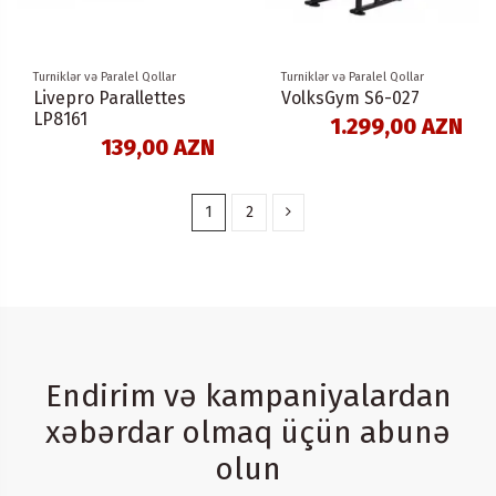
Turniklər və Paralel Qollar
Turniklər və Paralel Qollar
Livepro Parallettes
VolksGym S6-027
LP8161
1.299,00 AZN
139,00 AZN
1
2
Endirim və kampaniyalardan
xəbərdar olmaq üçün abunə
olun