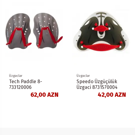
Üzgəclər
Üzgəclər
Tech Paddle 8-
Speedo Üzgüçülük
733120006
Üzgəci 8731570004
62,00 AZN
42,00 AZN