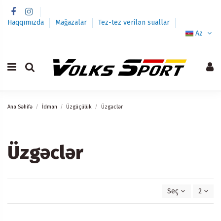
Haqqımızda
Mağazalar
Tez-tez verilən suallar
Az
Ana Səhifə
İdman
Üzgüçülük
Üzgəclər
Üzgəclər
Seç
2