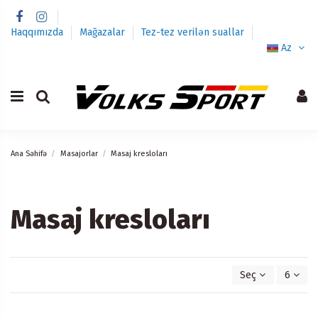
Haqqımızda
Mağazalar
Tez-tez verilən suallar
Az
Ana Səhifə
Masajorlar
Masaj kresloları
Masaj kresloları
Seç
6