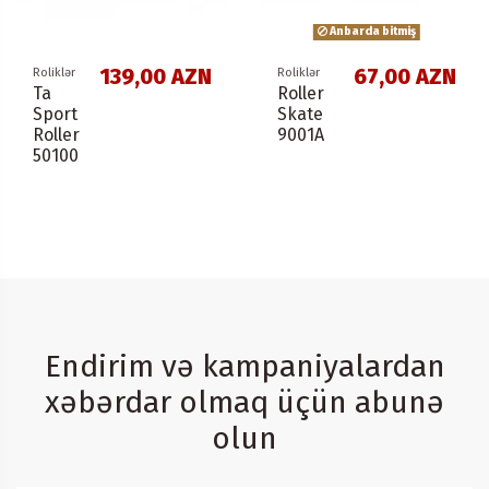
Anbarda bitmiş
139,00 AZN
67,00 AZN
Roliklər
Roliklər
Ta
Roller
Sport
Skate
Roller
9001A
50100
Endirim və kampaniyalardan
xəbərdar olmaq üçün abunə
olun