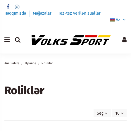
Haqqımızda
Mağazalar
Tez-tez verilən suallar
Az
Ana Səhifə
Əyləncə
Roliklər
Roliklər
Seç
10