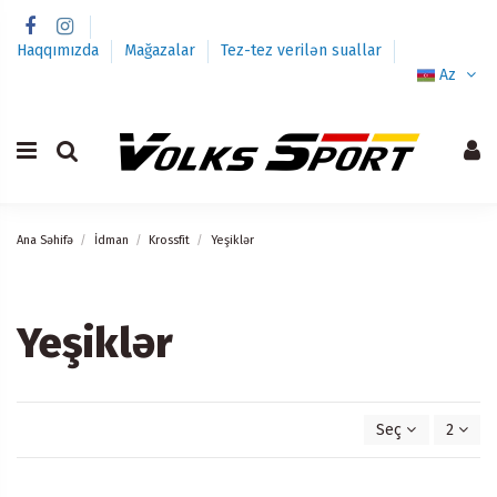
Haqqımızda
Mağazalar
Tez-tez verilən suallar
Az
Ana Səhifə
İdman
Krossfit
Yeşiklər
Yeşiklər
Seç
2