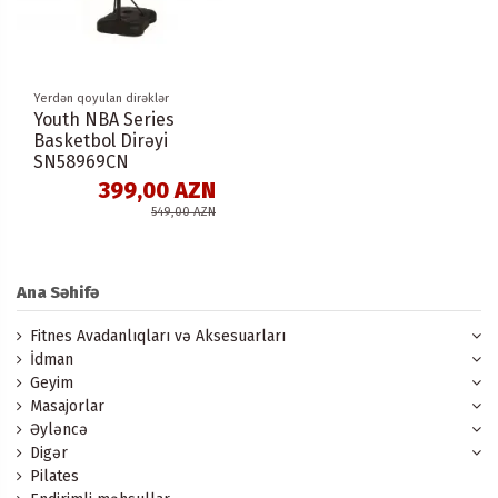
Yerdən qoyulan dirəklər
Youth NBA Series
Basketbol Dirəyi
SN58969CN
399,00 AZN
549,00 AZN
Ana Səhifə
Fitnes Avadanlıqları və Aksesuarları
İdman
Geyim
Masajorlar
Əyləncə
Digər
Pilates