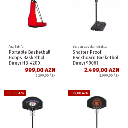
Ana Səhifə
Yerdən qoyulan dirəklər
Portable Basketball
Shatter Proof
Hoops Basketbol
Backboard Basketbol
Dirəyi HB-4200
Dirəyi 90061
999,00 AZN
2.499,00 AZN
2.299,00 AZN
2.999,00 AZN
-160,00 AZN
-129,00 AZN