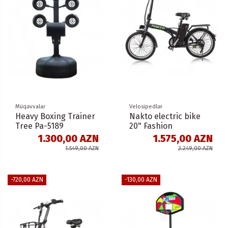
Müqəvvalar
Velosipedlər
Heavy Boxing Trainer
Nakto electric bike
Tree Pa-5189
20" Fashion
1.300,00 AZN
1.575,00 AZN
1.549,00 AZN
2.249,00 AZN
-720,00 AZN
-130,00 AZN