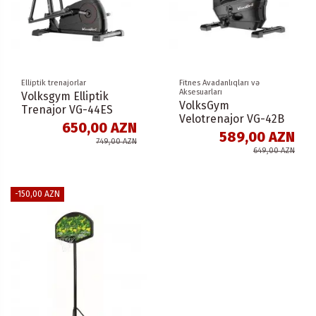
Elliptik trenajorlar
Fitnes Avadanlıqları və
Aksesuarları
Volksgym Elliptik
VolksGym
Trenajor VG-44ES
Velotrenajor VG-42B
650,00 AZN
589,00 AZN
749,00 AZN
649,00 AZN
-150,00 AZN