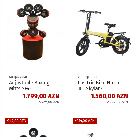
Müqəvvalar
Velosipedlər
Adjustable Boxing
Electric Bike Nakto
Mitts SF45
16" Skylark
1.799,00 AZN
1.560,00 AZN
2.499,00 AZN
2.229,00 AZN
-249,00 AZN
-674,00 AZN