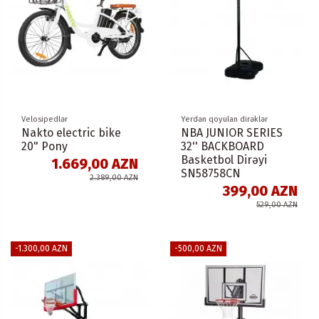
Velosipedlər
Yerdən qoyulan dirəklər
Nakto electric bike
NBA JUNIOR SERIES
20" Pony
32'' BACKBOARD
Basketbol Dirəyi
1.669,00 AZN
SN58758CN
2.389,00 AZN
399,00 AZN
529,00 AZN
-1.300,00 AZN
-500,00 AZN