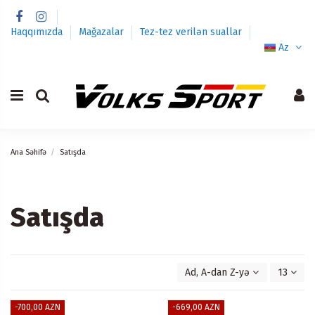
Haqqımızda
Mağazalar
Tez-tez verilən suallar
Az
Ana Səhifə
Satışda
Satışda
Ad, A-dan Z-yə
13
-700,00 AZN
-669,00 AZN