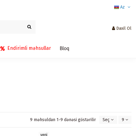
Az
Daxil Ol
Endirimli məhsullar
Bloq
9 məhsuldan 1-9 dənəsi göstərilir
Seç
9
yeni