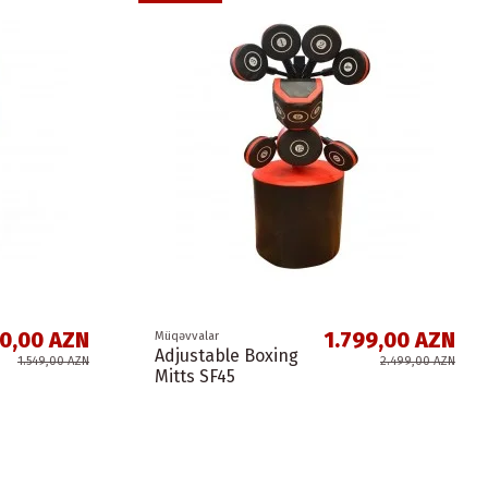
00,00 AZN
1.799,00 AZN
Müqəvvalar
Adjustable Boxing
1.549,00 AZN
2.499,00 AZN
Mitts SF45