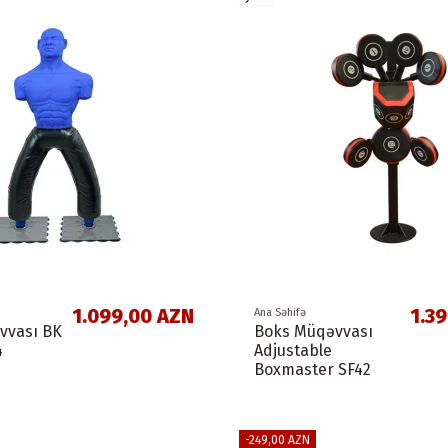
1.099,00 AZN
1.3
Ana Səhifə
vvası BK
Boks Müqəvvası
4
Adjustable
Boxmaster SF42
-249,00 AZN