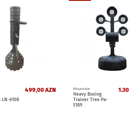
499,00 AZN
1.3
Müqəvvalar
Heavy Boxing
 LN-6108
Trainer Tree Pa-
5189