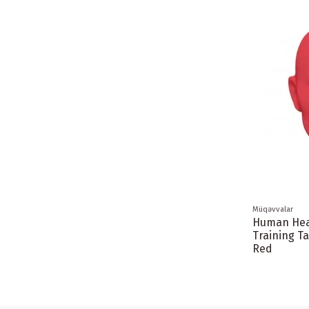
Müqəvvalar
Human Hea
Training T
Red