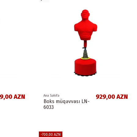
99,00 AZN
929,00 AZN
Ana Səhifə
Boks müqəvvası LN-
6033
-700,00 AZN