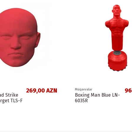
269,00 AZN
96
Müqəvvalar
d Strike
Boxing Man Blue LN-
arget TLS-F
6035R