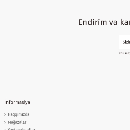
Endirim və k
You may
İnformasiya
Haqqımızda
Mağazalar
Yeni məhsullar