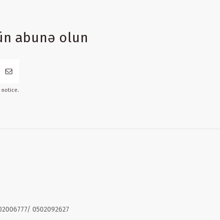
ün abunə olun
 notice.
02006777/ 0502092627