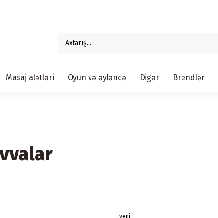
Masaj alətləri
Oyun və əyləncə
Digər
Brendlər
vvalar
yeni