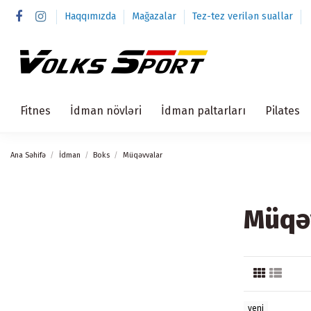
Haqqımızda
Mağazalar
Tez-tez verilən suallar
Fitnes
İdman növləri
İdman paltarları
Pilates
Ana Səhifə
İdman
Boks
Müqəvvalar
Müqə
yeni