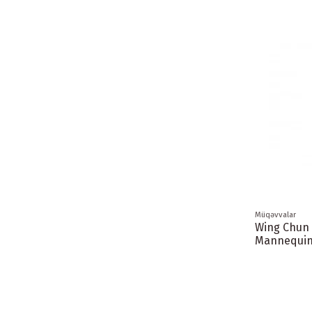
Müqəvvalar
Wing Chun
Mannequin