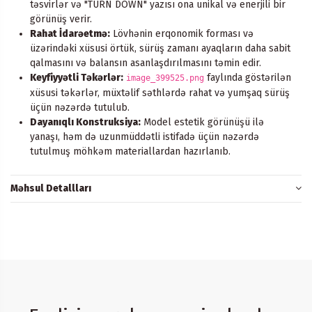
təsvirlər və "TURN DOWN" yazısı ona unikal və enerjili bir
görünüş verir.
Rahat İdarəetmə:
Lövhənin erqonomik forması və
üzərindəki xüsusi örtük, sürüş zamanı ayaqların daha sabit
qalmasını və balansın asanlaşdırılmasını təmin edir.
Keyfiyyətli Təkərlər:
faylında göstərilən
image_399525.png
xüsusi təkərlər, müxtəlif səthlərdə rahat və yumşaq sürüş
üçün nəzərdə tutulub.
Dayanıqlı Konstruksiya:
Model estetik görünüşü ilə
yanaşı, həm də uzunmüddətli istifadə üçün nəzərdə
tutulmuş möhkəm materiallardan hazırlanıb.
Məhsul Detallları