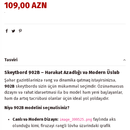
109,00 AZN
.
Təsviri
Skeytbord 902B – Hərəkət Azadlığı və Modern Üslub
Şəhər gəzintilərinizə rəng və dinamika qatmaq istəyirsinizsə,
902B
skeytbordu sizin üçün mükəmməl seçimdir. Özünəməxsus
dizaynı və rahat idarəetməsi ilə bu model həm yeni başlayanlar,
həm də artıq təcrübəsi olanlar üçün ideal yol yoldaşıdır.
Niyə 902B modelini seçməlisiniz?
Canlı və Modern Dizayn:
faylında əks
image_399525.png
olunduğu kimi, firuzəyi rəngli lövhə üzərindəki qrafik