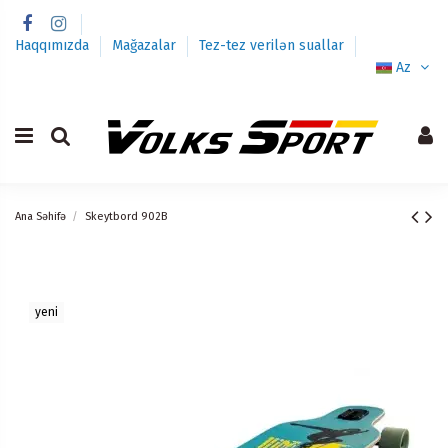
Haqqımızda
Mağazalar
Tez-tez verilən suallar
Az
Ana Səhifə
Skeytbord 902B
yeni