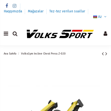
Haqqımızda
Mağazalar
Tez-tez verilən suallar
Az
Ana Səhifə
VolksGym Incline Chest Press Z-020