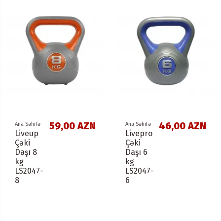
59,00 AZN
46,00 AZN
Ana Səhifə
Ana Səhifə
Liveup
Livepro
Çəki
Çəki
Daşı 8
Daşı 6
kg
kg
LS2047-
LS2047-
8
6