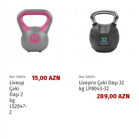
15,00 AZN
Ana Səhifə
Ana Səhifə
Liveup
Livepro Çəki Daşı 32
Çəki
kg LP8043-32
Daşı 2
289,00 AZN
kg
LS2047-
2