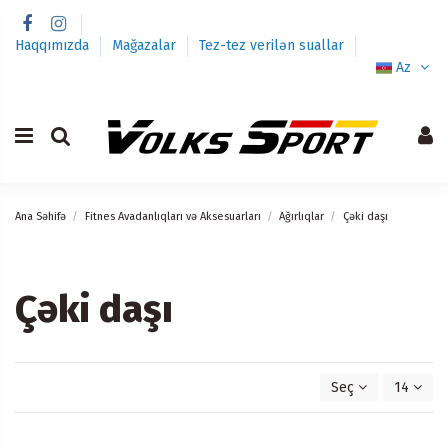
Haqqımızda
Mağazalar
Tez-tez verilən suallar
Az
Ana Səhifə
Fitnes Avadanlıqları və Aksesuarları
Ağırlıqlar
Çəki daşı
Çəki daşı
Seç
14