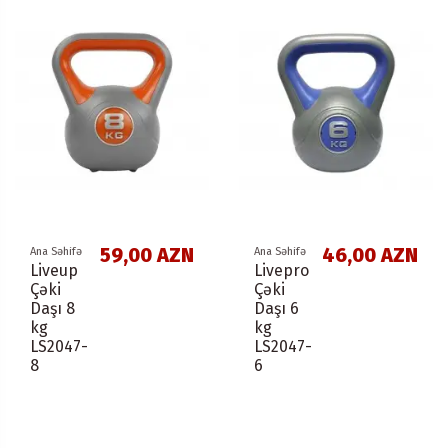
59,00 AZN
46,00 AZN
Ana Səhifə
Ana Səhifə
Liveup
Livepro
Çəki
Çəki
Daşı 8
Daşı 6
kg
kg
LS2047-
LS2047-
8
6