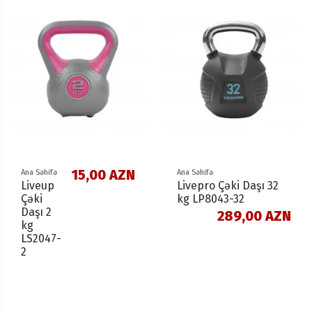
15,00 AZN
Ana Səhifə
Ana Səhifə
Liveup
Livepro Çəki Daşı 32
Çəki
kg LP8043-32
Daşı 2
289,00 AZN
kg
LS2047-
2