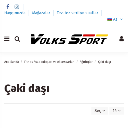
Haqqımızda
Mağazalar
Tez-tez verilən suallar
Az
Ana Səhifə
Fitnes Avadanlıqları və Aksesuarları
Ağırlıqlar
Çəki daşı
Çəki daşı
Seç
14