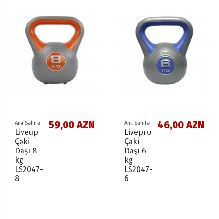
59,00 AZN
46,00 AZN
Ana Səhifə
Ana Səhifə
Liveup
Livepro
Çəki
Çəki
Daşı 8
Daşı 6
kg
kg
LS2047-
LS2047-
8
6