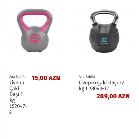
15,00 AZN
Ana Səhifə
Ana Səhifə
Liveup
Livepro Çəki Daşı 32
Çəki
kg LP8043-32
Daşı 2
289,00 AZN
kg
LS2047-
2