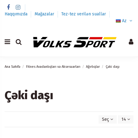
Haqqımızda
Mağazalar
Tez-tez verilən suallar
Az
Ana Səhifə
Fitnes Avadanlıqları və Aksesuarları
Ağırlıqlar
Çəki daşı
Çəki daşı
Seç
14