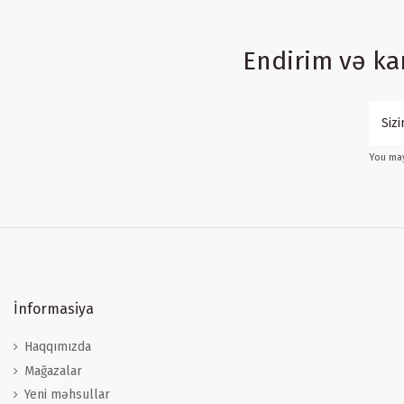
Endirim və k
You may
İnformasiya
Haqqımızda
Mağazalar
Yeni məhsullar