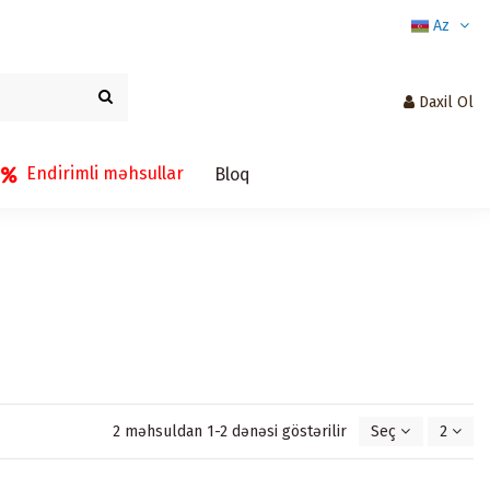
Az
Daxil Ol
Endirimli məhsullar
Bloq
2 məhsuldan 1-2 dənəsi göstərilir
Seç
2