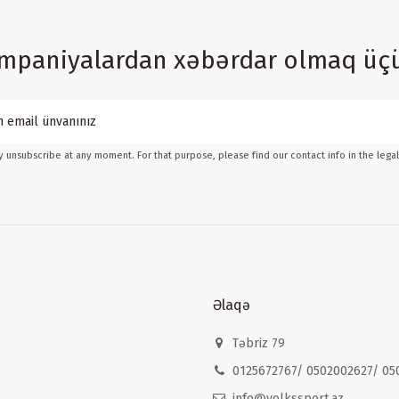
ampaniyalardan xəbərdar olmaq üç
 unsubscribe at any moment. For that purpose, please find our contact info in the legal
Əlaqə
Təbriz 79
0125672767/ 0502002627/ 05
info@volkssport.az