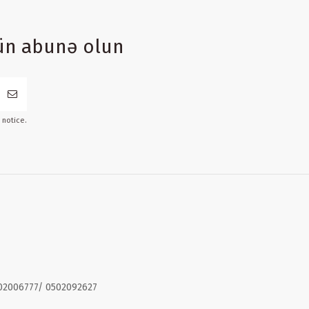
ün abunə olun
 notice.
02006777/ 0502092627