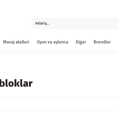
Masaj alətləri
Oyun və əyləncə
Digər
Brendlər
bloklar