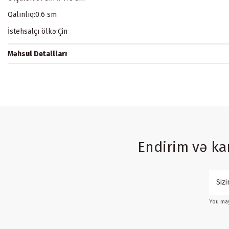
Qalınlıq:0.6 sm
İstehsalçı ölkə:Çin
Məhsul Detallları
Endirim və k
You may