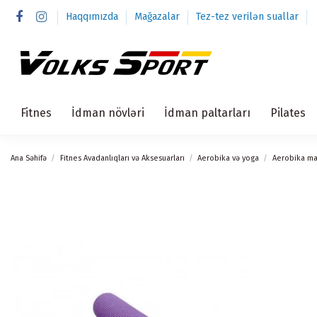
Haqqımızda
Mağazalar
Tez-tez verilən suallar
Fitnes
İdman növləri
İdman paltarları
Pilates
Ana Səhifə
Fitnes Avadanlıqları və Aksesuarları
Aerobika və yoga
Aerobika ma