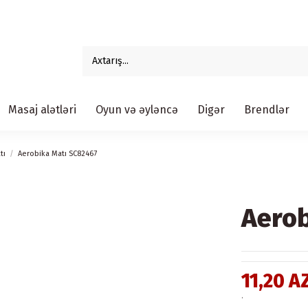
Masaj alətləri
Oyun və əyləncə
Digər
Brendlər
tı
Aerobika Matı SC82467
Aerob
11,20 A
.