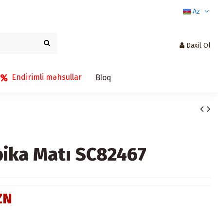
Az
Daxil Ol
Endirimli məhsullar
Bloq
ika Matı SC82467
ZN