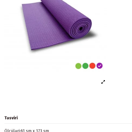
Təsviri
Ölçüləri:61 sm x 173 sm