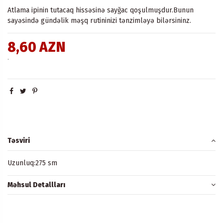
Atlama ipinin tutacaq hissəsinə sayğac qoşulmuşdur.Bunun
sayəsində gündəlik məşq rutininizi tənzimləyə bilərsininz.
8,60 AZN
.
Təsviri
Uzunluq:275 sm
Məhsul Detallları