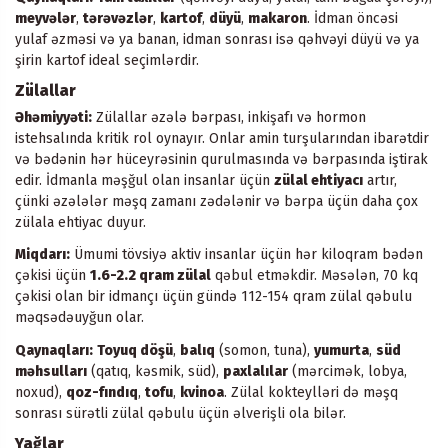
meyvələr
,
tərəvəzlər
,
kartof
,
düyü
,
makaron
. İdman öncəsi
yulaf əzməsi və ya banan, idman sonrası isə qəhvəyi düyü və ya
şirin kartof ideal seçimlərdir.
Zülallar
Əhəmiyyəti:
Zülallar əzələ bərpası, inkişafı və hormon
istehsalında kritik rol oynayır. Onlar amin turşularından ibarətdir
və bədənin hər hüceyrəsinin qurulmasında və bərpasında iştirak
edir. İdmanla məşğul olan insanlar üçün
zülal ehtiyacı
artır,
çünki əzələlər məşq zamanı zədələnir və bərpa üçün daha çox
zülala ehtiyac duyur.
Miqdarı:
Ümumi tövsiyə aktiv insanlar üçün hər kiloqram bədən
çəkisi üçün
1.6-2.2 qram zülal
qəbul etməkdir. Məsələn, 70 kq
çəkisi olan bir idmançı üçün gündə 112-154 qram zülal qəbulu
məqsədəuyğun olar.
Qaynaqları:
Toyuq döşü
,
balıq
(somon, tuna),
yumurta
,
süd
məhsulları
(qatıq, kəsmik, süd),
paxlalılar
(mərcimək, lobya,
noxud),
qoz-fındıq
,
tofu
,
kvinoa
. Zülal kokteylləri də məşq
sonrası sürətli zülal qəbulu üçün əlverişli ola bilər.
Yağlar