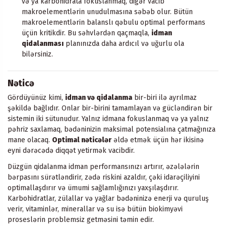
və ya karbohidrata fokuslanmaq, digər vacib
makroelementlərin unudulmasına səbəb olur. Bütün
makroelementlərin balanslı qəbulu optimal performans
üçün kritikdir. Bu səhvlərdən qaçmaqla,
idman
qidalanması
planınızda daha ardıcıl və uğurlu ola
bilərsiniz.
Nəticə
Gördüyünüz kimi,
idman və qidalanma
bir-biri ilə ayrılmaz
şəkildə bağlıdır. Onlar bir-birini tamamlayan və gücləndirən bir
sistemin iki sütunudur. Yalnız idmana fokuslanmaq və ya yalnız
pəhriz saxlamaq, bədəninizin maksimal potensialına çatmağınıza
mane olacaq.
Optimal nəticələr
əldə etmək üçün hər ikisinə
eyni dərəcədə diqqət yetirmək vacibdir.
Düzgün qidalanma idman performansınızı artırır, əzələlərin
bərpasını sürətləndirir, zədə riskini azaldır, çəki idarəçiliyini
optimallaşdırır və ümumi sağlamlığınızı yaxşılaşdırır.
Karbohidratlar, zülallar və yağlar bədəninizə enerji və quruluş
verir, vitaminlər, minerallar və su isə bütün biokimyəvi
proseslərin problemsiz getməsini təmin edir.