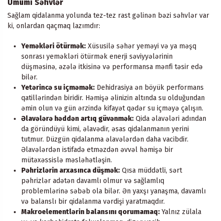
Ümumi Səhvlər
Sağlam qidalanma yolunda tez-tez rast gəlinən bəzi səhvlər var
ki, onlardan qaçmaq lazımdır:
Yeməkləri ötürmək:
Xüsusilə səhər yeməyi və ya məşq
sonrası yeməkləri ötürmək enerji səviyyələrinin
düşməsinə, əzələ itkisinə və performansa mənfi təsir edə
bilər.
Yetərincə su içməmək:
Dehidrasiya ən böyük performans
qatillərindən biridir. Həmişə əlinizin altında su olduğundan
əmin olun və gün ərzində kifayət qədər su içməyə çalışın.
Əlavələrə həddən artıq güvənmək:
Qida əlavələri adından
da göründüyü kimi, əlavədir, əsas qidalanmanın yerini
tutmur. Düzgün qidalanma əlavələrdən daha vacibdir.
Əlavələrdən istifadə etməzdən əvvəl həmişə bir
mütəxəssislə məsləhətləşin.
Pəhrizlərin arxasınca düşmək:
Qısa müddətli, sərt
pəhrizlər adətən davamlı olmur və sağlamlıq
problemlərinə səbəb ola bilər. Ən yaxşı yanaşma, davamlı
və balanslı bir qidalanma vərdişi yaratmaqdır.
Makroelementlərin balansını qorumamaq:
Yalnız zülala