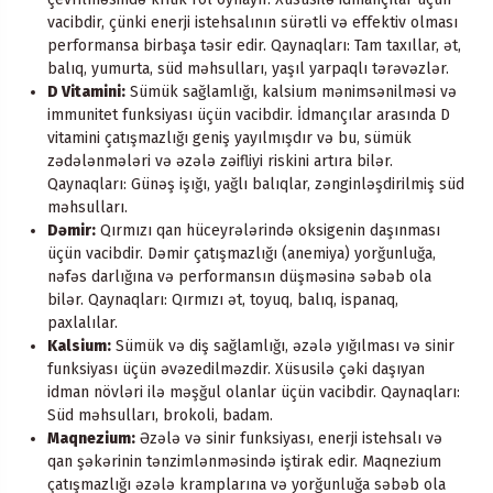
vacibdir, çünki enerji istehsalının sürətli və effektiv olması
performansa birbaşa təsir edir. Qaynaqları: Tam taxıllar, ət,
balıq, yumurta, süd məhsulları, yaşıl yarpaqlı tərəvəzlər.
D Vitamini:
Sümük sağlamlığı, kalsium mənimsənilməsi və
immunitet funksiyası üçün vacibdir. İdmançılar arasında D
vitamini çatışmazlığı geniş yayılmışdır və bu, sümük
zədələnmələri və əzələ zəifliyi riskini artıra bilər.
Qaynaqları: Günəş işığı, yağlı balıqlar, zənginləşdirilmiş süd
məhsulları.
Dəmir:
Qırmızı qan hüceyrələrində oksigenin daşınması
üçün vacibdir. Dəmir çatışmazlığı (anemiya) yorğunluğa,
nəfəs darlığına və performansın düşməsinə səbəb ola
bilər. Qaynaqları: Qırmızı ət, toyuq, balıq, ispanaq,
paxlalılar.
Kalsium:
Sümük və diş sağlamlığı, əzələ yığılması və sinir
funksiyası üçün əvəzedilməzdir. Xüsusilə çəki daşıyan
idman növləri ilə məşğul olanlar üçün vacibdir. Qaynaqları:
Süd məhsulları, brokoli, badam.
Maqnezium:
Əzələ və sinir funksiyası, enerji istehsalı və
qan şəkərinin tənzimlənməsində iştirak edir. Maqnezium
çatışmazlığı əzələ kramplarına və yorğunluğa səbəb ola