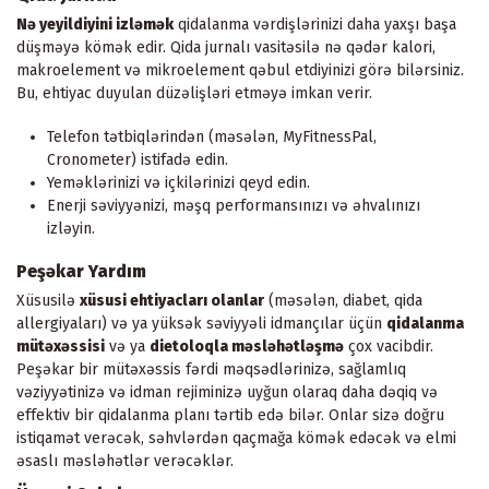
Nə yeyildiyini izləmək
qidalanma vərdişlərinizi daha yaxşı başa
düşməyə kömək edir. Qida jurnalı vasitəsilə nə qədər kalori,
makroelement və mikroelement qəbul etdiyinizi görə bilərsiniz.
Bu, ehtiyac duyulan düzəlişləri etməyə imkan verir.
Telefon tətbiqlərindən (məsələn, MyFitnessPal,
Cronometer) istifadə edin.
Yeməklərinizi və içkilərinizi qeyd edin.
Enerji səviyyənizi, məşq performansınızı və əhvalınızı
izləyin.
Peşəkar Yardım
Xüsusilə
xüsusi ehtiyacları olanlar
(məsələn, diabet, qida
allergiyaları) və ya yüksək səviyyəli idmançılar üçün
qidalanma
mütəxəssisi
və ya
dietoloqla məsləhətləşmə
çox vacibdir.
Peşəkar bir mütəxəssis fərdi məqsədlərinizə, sağlamlıq
vəziyyətinizə və idman rejiminizə uyğun olaraq daha dəqiq və
effektiv bir qidalanma planı tərtib edə bilər. Onlar sizə doğru
istiqamət verəcək, səhvlərdən qaçmağa kömək edəcək və elmi
əsaslı məsləhətlər verəcəklər.