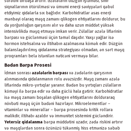
sürətini birbaşa artırır. Əzələlərin düzgün işləməsi, sinir
siqnallarının ötürülməsi və ümumi enerji səviyyələri qəbul
etdiyimiz qidalarla sıx bağlıdır. Karbohidratlar əsas enerji
mənbəyi olaraq məşq zamanı qlikogen ehtiyatlarını doldurur, bu
da yorğunluğun qarşısını alır və daha uzun müddət yüksək
intensivlikdə məşq etməyə imkan verir. Zülallar əzələ liflərinin
bərpası və güclənməsi üçün təməl daşıdır. Yaxşı yağlar isə
hormon istehsalına və iltihabın azalmasına kömək edir. Düzgün
balanslaşdırılmış qidalanma strategiyası olmadan, ən sərt məşq
proqramları belə istənilən nəticəni verməyə bilər.
Bədən Bərpa Prosesi
İdman sonrası
əzələlərin bərpası
və zədələrin qarşısının
alınmasında qidalanmanın rolu əvəzsizdir. Məşq zamanı əzələ
liflərində mikro-yırtıqlar yaranır. Bədən bu yırtıqları zülalların
köməyi ilə bərpa edir və daha güclü hala gətirir. Karbohidratlar
isə məşq zamanı boşalan qlikogen ehtiyatlarını dolduraraq
növbəti məşq üçün bədəni hazırlayır. Mikroelementlər –
vitaminlər və minerallar – bərpa prosesində kritik rollara
malikdir, iltihabı azaldır və immunitet sistemini gücləndirir.
Yetersiz qidalanma
bərpa müddətini uzadır, zədə riskini artırır
və məşqlərdən sonra özünüzü tükənmiş hiss etmənizə səbəb