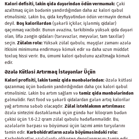
Kalori defisiti, lakin qida dəyərindən ödün verməmək:
Çəki
azaltmaq üçün bədənin yandırdığından daha az kalori qəbul
etməlisiniz. Lakin bu, qida keyfiyyətindən ödün verməyin demək
deyil.
Boş kalorilərdən
(şəkərli içkilər, işlənmiş qidalar)
qaçınmaq vacibdir. Bunun əvəzinə, tərkibində yüksək qida dəyəri
olan, liflə zəngin qidaları (tərəvəzlər, meyvələr, tam taxıllar)
seçin.
Zülalın rolu:
Yüksək zülal qəbulu, məşqlər zamanı əzələ
itkisini minimuma endirməyə kömək edir və daha uzun müddət
toxluq hissi verir. Bu, ümumi kalori qəbulunu azaltmağa kömək
edir.
Əzələ Kütləsi Artırmaq İstəyənlər Üçün
Kalori profisiti, lakin təmiz qida mənbələrindən:
Əzələ kütləsi
qazanmaq üçün bədənin yandırdığından daha çox kalori qəbul
etməlisiniz. Lakin bu artım sağlam və
təmiz qida mənbələrindən
gəlməlidir. Fast food və şəkərli qidalardan gələn artıq kalorilər
yağ artımına səbəb olacaqdır.
Zülal istehlakının artırılması:
Əzələ sintezini dəstəkləmək üçün gündə hər kiloqram bədən
çəkisi üçün 1.6-2.2 qram zülal qəbulu hədəflənməlidir. Bu,
əzələlərin bərpası və böyüməsi üçün lazımi amin turşularını
təmin edir.
Karbohidratların əzələ böyüməsindəki rolu:
Karbohidratlar əzələlərdə qlikogen depolanmasını təmin edir,