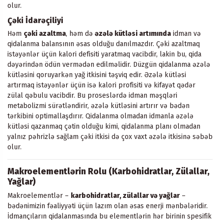
olur.
Çəki İdarəçiliyi
Həm
çəki azaltma
, həm də
əzələ kütləsi artımında
idman və
qidalanma balansının əsas olduğu danılmazdır. Çəki azaltmaq
istəyənlər üçün kalori defisiti yaratmaq vacibdir, lakin bu, qida
dəyərindən ödün vermədən edilməlidir. Düzgün qidalanma əzələ
kütləsini qoruyarkən yağ itkisini təşviq edir. Əzələ kütləsi
artırmaq istəyənlər üçün isə kalori profisiti və kifayət qədər
zülal qəbulu vacibdir. Bu proseslərdə idman məşqləri
metabolizmi sürətləndirir, əzələ kütləsini artırır və bədən
tərkibini optimallaşdırır. Qidalanma olmadan idmanla əzələ
kütləsi qazanmaq çətin olduğu kimi, qidalanma planı olmadan
yalnız pəhrizlə sağlam çəki itkisi də çox vaxt əzələ itkisinə səbəb
olur.
Makroelementlərin Rolu (Karbohidratlar, Zülallar,
Yağlar)
Makroelementlər –
karbohidratlar, zülallar və yağlar
–
bədənimizin fəaliyyəti üçün lazım olan əsas enerji mənbələridir.
İdmançıların qidalanmasında bu elementlərin hər birinin spesifik