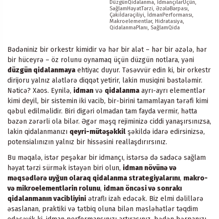
DüzgünQidalanma, İdmançılarÜçün,
SağlamHəyatTərzi, ƏzələBərpası,
Çəkiİdarəçiliyi, İdmanPerformansı,
Makroelementlər, Hidratasiya,
QidalanmaPlanı, SağlamQida
Bədəniniz bir orkestr kimidir və hər bir alət – hər bir əzələ, hər
bir hüceyrə – öz rolunu oynamaq üçün düzgün notlara, yəni
düzgün qidalanmaya
ehtiyac duyur. Təsəvvür edin ki, bir orkestr
dirijoru yalnız alətlərə diqqət yetirir, lakin musiqini bəstələmir.
Nəticə? Xaos. Eynilə,
idman
və
qidalanma
ayrı-ayrı elementlər
kimi deyil, bir sistemin iki vacib, bir-birini tamamlayan tərəfi kimi
qəbul edilməlidir. Biri digəri olmadan tam fayda vermir, hətta
bəzən zərərli ola bilər. Əgər məşq rejiminizə ciddi yanaşırsınızsa,
lakin qidalanmanızı
qeyri-mütəşəkkil
şəkildə idarə edirsinizsə,
potensialınızın yalnız bir hissəsini reallaşdırırsınız.
Bu məqalə, istər peşəkar bir idmançı, istərsə də sadəcə sağlam
həyat tərzi sürmək istəyən biri olun,
idman növünə və
məqsədlərə uyğun olaraq qidalanma strategiyalarını
,
makro-
və mikroelementlərin rolunu
,
idman öncəsi və sonrakı
qidalanmanın vacibliyini
ətraflı izah edəcək. Biz elmi dəlillərə
əsaslanan, praktiki və tətbiq oluna bilən məsləhətlər təqdim