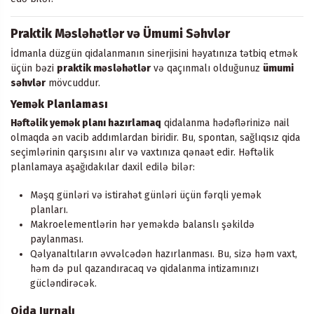
Praktik Məsləhətlər və Ümumi Səhvlər
İdmanla düzgün qidalanmanın sinerjisini həyatınıza tətbiq etmək
üçün bəzi
praktik məsləhətlər
və qaçınmalı olduğunuz
ümumi
səhvlər
mövcuddur.
Yemək Planlaması
Həftəlik yemək planı hazırlamaq
qidalanma hədəflərinizə nail
olmaqda ən vacib addımlardan biridir. Bu, spontan, sağlıqsız qida
seçimlərinin qarşısını alır və vaxtınıza qənaət edir. Həftəlik
planlamaya aşağıdakılar daxil edilə bilər:
Məşq günləri və istirahət günləri üçün fərqli yemək
planları.
Makroelementlərin hər yeməkdə balanslı şəkildə
paylanması.
Qəlyanaltıların əvvəlcədən hazırlanması. Bu, sizə həm vaxt,
həm də pul qazandıracaq və qidalanma intizamınızı
gücləndirəcək.
Qida Jurnalı