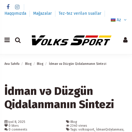
Haqqımızda
Mağazalar
Tez-tez verilən suallar
Az
Ana Səhifə
Blog
Blog
İdman və Düzgün Qidalanmanın Sintezi
İdman və Düzgün
Qidalanmanın Sintezi
iyul 8, 2025
Blog
0
likes
2340 views
0 comments
Tags: volkssport, İdmanQidalanması,