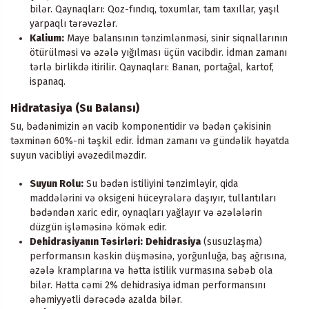
bilər. Qaynaqları: Qoz-fındıq, toxumlar, tam taxıllar, yaşıl
yarpaqlı tərəvəzlər.
Kalium:
Maye balansının tənzimlənməsi, sinir siqnallarının
ötürülməsi və əzələ yığılması üçün vacibdir. İdman zamanı
tərlə birlikdə itirilir. Qaynaqları: Banan, portağal, kartof,
ispanaq.
Hidratasiya (Su Balansı)
Su, bədənimizin ən vacib komponentidir və bədən çəkisinin
təxminən 60%-ni təşkil edir. İdman zamanı və gündəlik həyatda
suyun vacibliyi əvəzedilməzdir.
Suyun Rolu:
Su bədən istiliyini tənzimləyir, qida
maddələrini və oksigeni hüceyrələrə daşıyır, tullantıları
bədəndən xaric edir, oynaqları yağlayır və əzələlərin
düzgün işləməsinə kömək edir.
Dehidrasiyanın Təsirləri:
Dehidrasiya
(susuzlaşma)
performansın kəskin düşməsinə, yorğunluğa, baş ağrısına,
əzələ kramplarına və hətta istilik vurmasına səbəb ola
bilər. Hətta cəmi 2% dehidrasiya idman performansını
əhəmiyyətli dərəcədə azalda bilər.