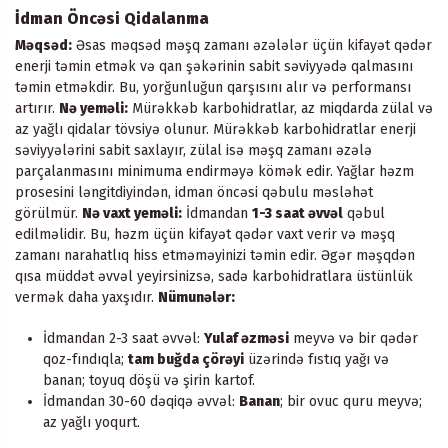
İdman Öncəsi Qidalanma
Məqsəd:
Əsas məqsəd məşq zamanı əzələlər üçün kifayət qədər
enerji təmin etmək və qan şəkərinin sabit səviyyədə qalmasını
təmin etməkdir. Bu, yorğunluğun qarşısını alır və performansı
artırır.
Nə yeməli:
Mürəkkəb karbohidratlar, az miqdarda zülal və
az yağlı qidalar tövsiyə olunur. Mürəkkəb karbohidratlar enerji
səviyyələrini sabit saxlayır, zülal isə məşq zamanı əzələ
parçalanmasını minimuma endirməyə kömək edir. Yağlar həzm
prosesini ləngitdiyindən, idman öncəsi qəbulu məsləhət
görülmür.
Nə vaxt yeməli:
İdmandan
1-3 saat əvvəl
qəbul
edilməlidir. Bu, həzm üçün kifayət qədər vaxt verir və məşq
zamanı narahatlıq hiss etməməyinizi təmin edir. Əgər məşqdən
qısa müddət əvvəl yeyirsinizsə, sadə karbohidratlara üstünlük
vermək daha yaxşıdır.
Nümunələr:
İdmandan 2-3 saat əvvəl:
Yulaf əzməsi
meyvə və bir qədər
qoz-fındıqla;
tam buğda çörəyi
üzərində fıstıq yağı və
banan; toyuq döşü və şirin kartof.
İdmandan 30-60 dəqiqə əvvəl:
Banan
; bir ovuc quru meyvə;
az yağlı yoqurt.