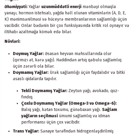
Əhəmiyyəti:
Yağlar
uzunmüddətli enerji
mənbəyi olmaqla
yanaşı, hormon istehsalı, yağda həll olunan vitaminlərin (A, D, E,
K) mənimsənilməsi və hüceyrə membranlarının sağlamlığı üçün
vacibdir. Onlar bədənin bir çox funksiyasında kritik rol oynayır və
iltihabı azaltmağa kömək edə bilər.
Növləri:
Doymuş Yağlar:
Əsasən heyvan məhsullarında olur
(qırmızı ət, kərə yağı). Həddindən artıq qəbulu sağlamlıq
üçün zərərli ola bilər.
Doymamış Yağlar:
Ürək sağlamlığı üçün faydalıdır və bitki
əsaslı qidalarda tapılır.
Tekli Doymamış Yağlar:
Zeytun yağı, avokado, qoz-
fındıq.
Çoxlu Doymamış Yağlar (Omega-3 və Omega-6):
Balıq yağı, kətan toxumu, günəbaxan yağı.
Sağlam
yağların seçilməsi
ümumi sağlamlıq və idman
performansı üçün çox vacibdir.
Trans Yağlar:
Sənaye tərəfindən hidrogenləşdirilmiş