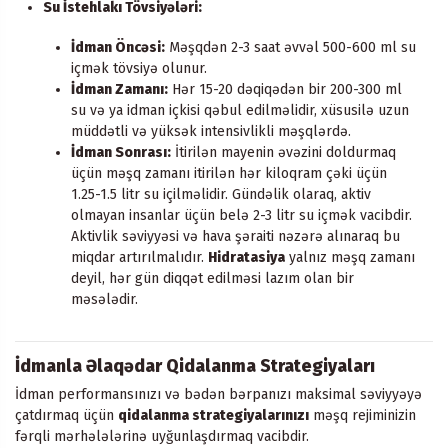
Su İstehlakı Tövsiyələri:
İdman Öncəsi:
Məşqdən 2-3 saat əvvəl 500-600 ml su
içmək tövsiyə olunur.
İdman Zamanı:
Hər 15-20 dəqiqədən bir 200-300 ml
su və ya idman içkisi qəbul edilməlidir, xüsusilə uzun
müddətli və yüksək intensivlikli məşqlərdə.
İdman Sonrası:
İtirilən mayenin əvəzini doldurmaq
üçün məşq zamanı itirilən hər kiloqram çəki üçün
1.25-1.5 litr su içilməlidir. Gündəlik olaraq, aktiv
olmayan insanlar üçün belə 2-3 litr su içmək vacibdir.
Aktivlik səviyyəsi və hava şəraiti nəzərə alınaraq bu
miqdar artırılmalıdır.
Hidratasiya
yalnız məşq zamanı
deyil, hər gün diqqət edilməsi lazım olan bir
məsələdir.
İdmanla Əlaqədar Qidalanma Strategiyaları
İdman performansınızı və bədən bərpanızı maksimal səviyyəyə
çatdırmaq üçün
qidalanma strategiyalarınızı
məşq rejiminizin
fərqli mərhələlərinə uyğunlaşdırmaq vacibdir.