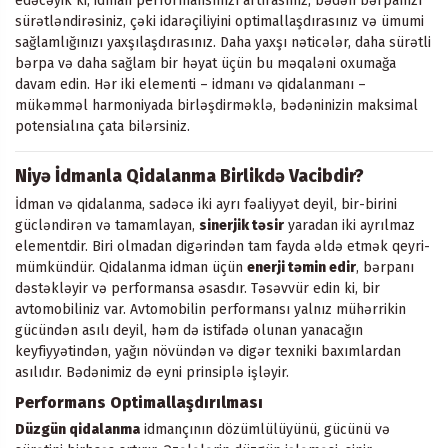
edəcəyik ki, idman performansınızı artırasınız, bədən bərpanızı
sürətləndirəsiniz, çəki idarəçiliyini optimallaşdırasınız və ümumi
sağlamlığınızı yaxşılaşdırasınız. Daha yaxşı nəticələr, daha sürətli
bərpa və daha sağlam bir həyat üçün bu məqaləni oxumağa
davam edin. Hər iki elementi – idmanı və qidalanmanı –
mükəmməl harmoniyada birləşdirməklə, bədəninizin maksimal
potensialına çata bilərsiniz.
Niyə İdmanla Qidalanma Birlikdə Vacibdir?
İdman və qidalanma, sadəcə iki ayrı fəaliyyət deyil, bir-birini
gücləndirən və tamamlayan,
sinerjik təsir
yaradan iki ayrılmaz
elementdir. Biri olmadan digərindən tam fayda əldə etmək qeyri-
mümkündür. Qidalanma idman üçün
enerji təmin edir
, bərpanı
dəstəkləyir və performansa əsasdır. Təsəvvür edin ki, bir
avtomobiliniz var. Avtomobilin performansı yalnız mühərrikin
gücündən asılı deyil, həm də istifadə olunan yanacağın
keyfiyyətindən, yağın növündən və digər texniki baxımlardan
asılıdır. Bədənimiz də eyni prinsiplə işləyir.
Performans Optimallaşdırılması
Düzgün qidalanma
idmançının dözümlülüyünü, gücünü və