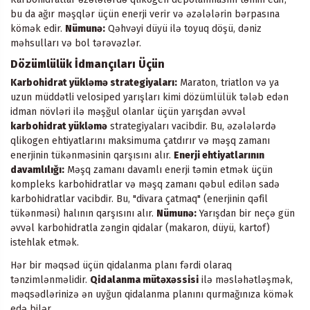
bu da ağır məşqlər üçün enerji verir və əzələlərin bərpasına
kömək edir.
Nümunə:
Qəhvəyi düyü ilə toyuq döşü, dəniz
məhsulları və bol tərəvəzlər.
Dözümlülük İdmançıları Üçün
Karbohidrat yükləmə strategiyaları:
Maraton, triatlon və ya
uzun müddətli velosiped yarışları kimi dözümlülük tələb edən
idman növləri ilə məşğul olanlar üçün yarışdan əvvəl
karbohidrat yükləmə
strategiyaları vacibdir. Bu, əzələlərdə
qlikogen ehtiyatlarını maksimuma çatdırır və məşq zamanı
enerjinin tükənməsinin qarşısını alır.
Enerji ehtiyatlarının
davamlılığı:
Məşq zamanı davamlı enerji təmin etmək üçün
kompleks karbohidratlar və məşq zamanı qəbul edilən sadə
karbohidratlar vacibdir. Bu, "divara çatmaq" (enerjinin qəfil
tükənməsi) halının qarşısını alır.
Nümunə:
Yarışdan bir neçə gün
əvvəl karbohidratla zəngin qidalar (makaron, düyü, kartof)
istehlak etmək.
Hər bir məqsəd üçün qidalanma planı fərdi olaraq
tənzimlənməlidir.
Qidalanma mütəxəssisi
ilə məsləhətləşmək,
məqsədlərinizə ən uyğun qidalanma planını qurmağınıza kömək
edə bilər.