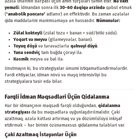
əzələ liflərinin bərpası üçün amin turşuları təmin edir.
Nə vaxt
yeməli:
İdmandan sonra ilk
30-60 dəqiqə ərzində
qəbul etmək
("
anabolik pəncərə
" adlanır) ən effektivdir. Bu zaman əzələlər
qida maddələrini mənimsəməyə ən həssasdır.
Nümunələr:
Zülal kokteyli
(zülal tozu + banan + süd/bitki südü).
Yoqurt və meyvə
(giləmeyvələr, banan).
Toyuq döşü
və tərəvəzlərlə
qəhvəyi düyü
.
Tuna sendviç
tam buğda çörəyi ilə.
Kəsmik
meyvə və bal ilə.
Unutmayın ki, bu strategiyalar ümumi istiqamətləndirmələrdir.
Fərdi ehtiyaclar, idman növü və məşq intensivliyi bu
strategiyalara təsir edə bilər.
Fərqli İdman Məqsədləri Üçün Qidalanma
Hər bir idmançının məqsədi fərqli olduğundan,
qidalanma
strategiyası
da bu məqsədlərə uyğunlaşdırılmalıdır. Çəki
azaltmaq, əzələ kütləsi artırmaq və ya dözümlülüyü inkişaf
etdirmək – hər birinin özünəməxsus qidalanma tələbləri var.
Çəki Azaltmaq İstəyənlər Üçün