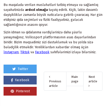
Bu məqalədə verilən məsləhətləri tətbiq etməyə və sağlamlıq
səyahətinizdə
ardıcıl olmağa
təşviq edirik. Kiçik, lakin davamlı
dəyişikliklər zamanla böyük nəticələrə gətirib çıxaracaq. Hər gün
etdiyiniz qida seçimləri və fiziki fəaliyyətiniz, gələcək
sağlamlığınızın əsasını qoyur.
Sizin idman və qidalanma vərdişlərinizə daha şüurlu
yanaşmağınız, Volkssport platformasının əsas dəyərlərindən
biridir. Bizim məqsədimiz sizi dəstəkləmək və bu yolda sizə
bələdçilik etməkdir. Yeniliklərdən xəbərdar olmaq üçün
İnstagram
,
Tiktok
və
Facebook
səhifələrimizi izləyə bilərsiniz.
Twitter
Main
Next
Facebook
Previous
page
article
article
Pinterest