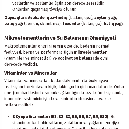
yağlardır və sağlamlıq üçün son dərəcə zərərlidir.
Onlardan qaçınmaq tövsiyə olunur.
Qaynaqları:
Avokado
,
qoz-fındıq
(badam, qoz),
zeytun yağı
,
balıq yağı
(somon, skumbriya),
toxumlar
(kətan, çia),
fıstıq yağı
.
Mikroelementlərin və Su Balansının Əhəmiyyəti
Makroelementlər enerjini təmin etsə də, bədənin normal
fəaliyyəti, bərpa və performans üçün
mikroelementlər
(vitaminlər və minerallar) və adekvat
su balansı
da eyni
dərəcədə vacibdir.
Vitaminlər və Minerallar
Vitaminlər və minerallar, bədəndəki minlərlə biokimyəvi
reaksiyanı tənzimləyən kiçik, lakin güclü qida maddələridir. Onlar
enerji mübadiləsində, sümük sağlamlığında, əzələ funksiyasında,
immunitet sisteminin işində və sinir ötürülməsində əvəzsiz
rollara malikdir.
B Qrupu Vitaminləri (B1, B2, B3, B5, B6, B7, B9, B12):
Bu
vitaminlər karbohidratların, zülalların və yağların enerjiyə
çevrilməsində kritik rol oynayır. Xüsusilə idmançılar üçün