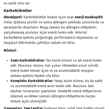
və vacib rolu var.
Karbohidratlar
Əhəmiyyəti:
Karbohidratlar bədən üçün əsas
enerji mənbəyidir
.
Onlar qlükoza çevrilir və sonra qlikogen şəklində əzələlərdə və
qaraciyərdə depolanır. Məşq zamanı bu qlikogen ehtiyatları
parçalanaraq əzələlər üçün enerji təmin edir. Yetersiz
karbohidrat qəbulu yorğunluğa, performansın düşməsinə və
məşqləri bitirməkdə çətinliyə səbəb ola bilər.
Növləri:
Sadə Karbohidratlar:
Tez həzm olunur və ani enerji təmin
edir. Məsələn, meyvə, bal, şəkər. İdmandan əvvəl sürətli
enerji təmin etmək üçün və ya uzunmüddətli məşqlər
zamanı qəbulu faydalı ola bilər.
Kompleks Karbohidratlar:
Yavaş həzm olunur, bu da sabit
və uzunmüddətli enerji axını təmin edir. Məsələn, tam
taxıllar, tərəvəzlər, paxlalılar. Gündəlik enerji ehtiyaclarını
ödəmək və idman sonrası qlikogen ehtiyatlarını bərpa
etmək üçün əlverişlidir.
Qaynaqları:
Tam taxıllar
(qəhvəyi düyü, yulaf, tam buğda çörəyi),