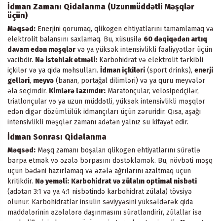
İdman Zamanı Qidalanma (Uzunmüddətli Məşqlər
üçün)
Məqsəd:
Enerjini qorumaq, qlikogen ehtiyatlarını tamamlamaq və
elektrolit balansını saxlamaq. Bu, xüsusilə
60 dəqiqədən artıq
davam edən məşqlər
və ya yüksək intensivlikli fəaliyyətlər üçün
vacibdir.
Nə istehlak etməli:
Karbohidrat və elektrolit tərkibli
içkilər və ya qida məhsulları.
İdman içkiləri
(sport drinks),
enerji
gelləri
,
meyvə
(banan, portağal dilimləri) və ya quru meyvələr
əla seçimdir.
Kimlərə lazımdır:
Maratonçular, velosipedçilər,
triatlonçular və ya uzun müddətli, yüksək intensivlikli məşqlər
edən digər dözümlülük idmançıları üçün zəruridir. Qısa, aşağı
intensivlikli məşqlər zamanı adətən yalnız su kifayət edir.
İdman Sonrası Qidalanma
Məqsəd:
Məşq zamanı boşalan qlikogen ehtiyatlarını sürətlə
bərpa etmək və əzələ bərpasını dəstəkləmək. Bu, növbəti məşq
üçün bədəni hazırlamaq və əzələ ağrılarını azaltmaq üçün
kritikdir.
Nə yeməli:
Karbohidrat və zülalın optimal nisbəti
(adətən 3:1 və ya 4:1 nisbətində karbohidrat zülala) tövsiyə
olunur. Karbohidratlar insulin səviyyəsini yüksəldərək qida
maddələrinin əzələlərə daşınmasını sürətləndirir, zülallar isə