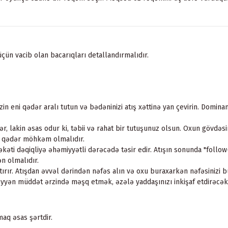
ün vacib olan bacarıqları detallandırmalıdır.
zin eni qədər aralı tutun və bədəninizi atış xəttinə yan çevirin. Dominant 
, lakin əsas odur ki, təbii və rahat bir tutuşunuz olsun. Oxun gövdəsi
aq qədər möhkəm olmalıdır.
əti dəqiqliyə əhəmiyyətli dərəcədə təsir edir. Atışın sonunda "follow
n olmalıdır.
rır. Atışdan əvvəl dərindən nəfəs alın və oxu buraxarkən nəfəsinizi b
əyyən müddət ərzində məşq etmək, əzələ yaddaşınızı inkişaf etdirəcək
aq əsas şərtdir.