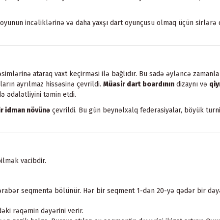
 oyunun incəliklərinə və daha yaxşı dart oyunçusu olmaq üçün sirlərə 
əsimlərinə ataraq vaxt keçirməsi ilə bağlıdır. Bu sadə əyləncə zamanla
arın ayrılmaz hissəsinə çevrildi.
Müasir dart boardının
dizaynı və
qiy
ə ədalətliyini təmin etdi.
ir idman növünə
çevrildi. Bu gün beynəlxalq federasiyalar, böyük tur
ilmək vacibdir.
rabər seqmentə bölünür. Hər bir seqment 1-dən 20-yə qədər bir dəyərə
əki rəqəmin dəyərini verir.