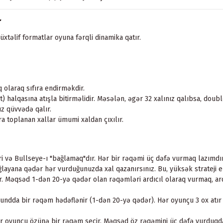
r
üxtəlif formatlar oyuna fərqli dinamika qatır.
 olaraq sıfıra endirməkdir.
) halqasına atışla bitirməlidir. Məsələn, əgər 32 xalınız qalıbsa, doub
ız qüvvədə qalır.
ra toplanan xallar ümumi xaldan çıxılır.
ə Bullseye-ı "bağlamaq"dır. Hər bir rəqəmi üç dəfə vurmaq lazımdır 
layana qədər hər vurduğunuzda xal qazanırsınız. Bu, yüksək strateji 
. Məqsəd 1-dən 20-yə qədər olan rəqəmləri ardıcıl olaraq vurmaq, ardı
raundda bir rəqəm hədəflənir (1-dən 20-yə qədər). Hər oyunçu 3 ox atı
Hər oyunçu özünə bir rəqəm seçir. Məqsəd öz rəqəmini üç dəfə vurduqd