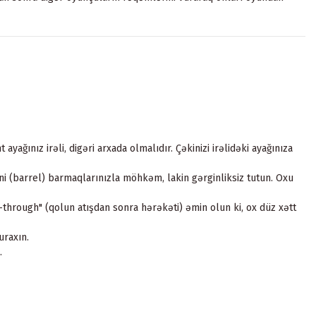
ayağınız irəli, digəri arxada olmalıdır. Çəkinizi irəlidəki ayağınıza
ni (barrel) barmaqlarınızla möhkəm, lakin gərginliksiz tutun. Oxu
-through" (qolun atışdan sonra hərəkəti) əmin olun ki, ox düz xətt
uraxın.
.