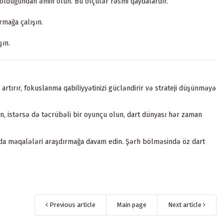
 olduğundan əmin olun. Bu ölçülər rəsmi qaydalardır.
rmağa çalışın.
şın.
 artırır, fokuslanma qabiliyyətinizi gücləndirir və strateji düşünməyə
n, istərsə də təcrübəli bir oyunçu olun, dart dünyası hər zaman
ında məqalələri araşdırmağa davam edin. Şərh bölməsində öz dart
Previous article
Main page
Next article