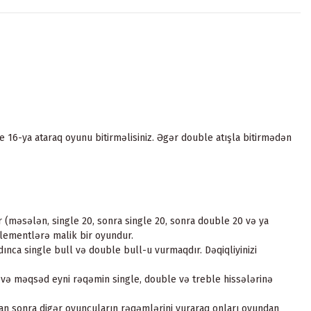
le 16-ya ataraq oyunu bitirməlisiniz. Əgər double atışla bitirmədən
(məsələn, single 20, sonra single 20, sonra double 20 və ya
elementlərə malik bir oyundur.
nca single bull və double bull-u vurmaqdır. Dəqiqliyinizi
r və məqsəd eyni rəqəmin single, double və treble hissələrinə
an sonra digər oyunçuların rəqəmlərini vuraraq onları oyundan