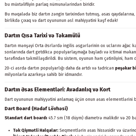
bu müxtəlifliyin parlaq nümunələrindən biridir.
Bu məqalədə biz dartın zəngin tarixindən tutmuş, əsas qaydalarına,
birlikdə çıxaq və dart oyununun əsl mahiyyətini kəşf edək!
Dartın Qısa Tarixi və Təkamülü
Dartın mənşəyi Orta Əsrlərdə ingilis əsgərlərinin ox uclarını ağac k
sonlarında dart getdikcə populyarlaşmağa başladı və ictimai məkanl
tərəfindən təkmilləşdirildi. Bu sistem, oyunun həm çətinliyini, həm d
20-ci əsrdə dartın populyarlığı daha da artdı və tədricən
peşəkar b
milyonlarla azarkeşə sahib bir idmandır.
Dartın Əsas Elementləri: Avadanlıq və Kort
Dart oyununun mahiyyətini anlamaq üçün onun əsas elementlərini b
Dart Board (Hədəf Lövhəsi)
Standart dart boardı
45.7 sm (18 düym) diametrə malikdir və 20 bə
Tək Qiymətli Halqalar:
Seqmentlərin əsas hissəsidir və üzərind