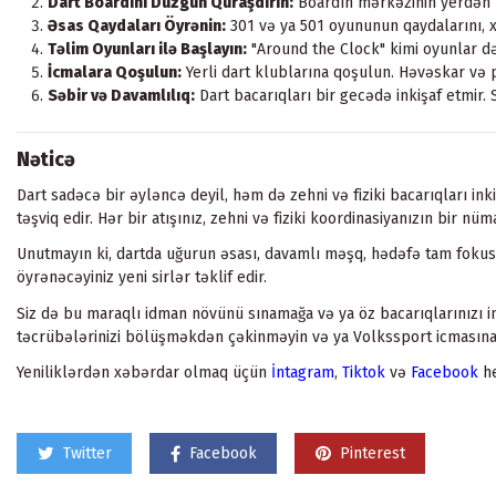
Dart Boardını Düzgün Quraşdırın:
Boardın mərkəzinin yerdən 1.
Əsas Qaydaları Öyrənin:
301 və ya 501 oyununun qaydalarını, 
Təlim Oyunları ilə Başlayın:
"Around the Clock" kimi oyunlar dəq
İcmalara Qoşulun:
Yerli dart klublarına qoşulun. Həvəskar və 
Səbir və Davamlılıq:
Dart bacarıqları bir gecədə inkişaf etmir. S
Nəticə
Dart sadəcə bir əyləncə deyil, həm də zehni və fiziki bacarıqları ink
təşviq edir. Hər bir atışınız, zehni və fiziki koordinasiyanızın bir nüma
Unutmayın ki, dartda uğurun əsası, davamlı məşq, hədəfə tam fokusla
öyrənəcəyiniz yeni sirlər təklif edir.
Siz də bu maraqlı idman növünü sınamağa və ya öz bacarıqlarınızı 
təcrübələrinizi bölüşməkdən çəkinməyin və ya Volkssport icmasına 
Yeniliklərdən xəbərdar olmaq üçün
İntagram
,
Tiktok
və
Facebook
he
Twitter
Facebook
Pinterest