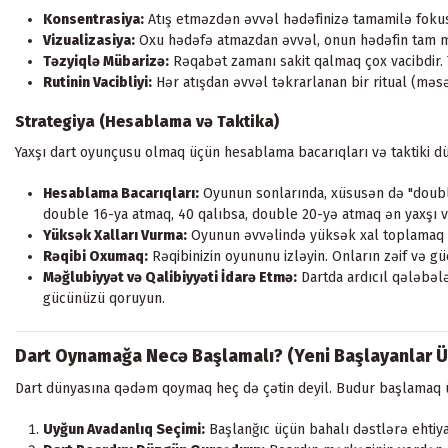
Konsentrasiya:
Atış etməzdən əvvəl hədəfinizə tamamilə fokusl
Vizualizasiya:
Oxu hədəfə atmazdan əvvəl, onun hədəfin tam mərk
Təzyiqlə Mübarizə:
Rəqabət zamanı sakit qalmaq çox vacibdir. T
Rutinin Vacibliyi:
Hər atışdan əvvəl təkrarlanan bir ritual (məsə
Strategiya (Hesablama və Taktika)
Yaxşı dart oyunçusu olmaq üçün hesablama bacarıqları və taktiki düş
Hesablama Bacarıqları:
Oyunun sonlarında, xüsusən də "double 
double 16-ya atmaq, 40 qalıbsa, double 20-yə atmaq ən yaxşı v
Yüksək Xalları Vurma:
Oyunun əvvəlində yüksək xal toplamaq
Rəqibi Oxumaq:
Rəqibinizin oyununu izləyin. Onların zəif və güc
Məğlubiyyət və Qalibiyyəti İdarə Etmə:
Dartda ardıcıl qələbələ
gücünüzü qoruyun.
Dart Oynamağa Necə Başlamalı? (Yeni Başlayanlar Ü
Dart dünyasına qədəm qoymaq heç də çətin deyil. Budur başlamaq 
Uyğun Avadanlıq Seçimi:
Başlanğıc üçün bahalı dəstlərə ehtiyac