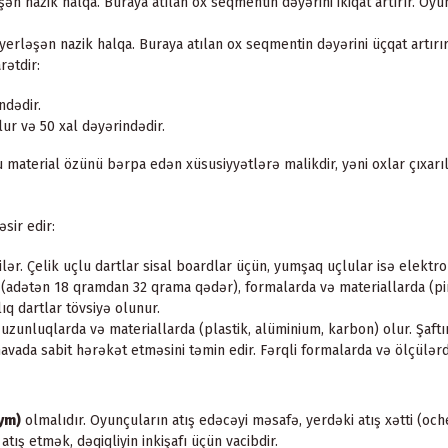
ən nazik halqa. Buraya atılan ox seqmentin dəyərini ikiqat artırır. Oy
rləşən nazik halqa. Buraya atılan ox seqmentin dəyərini üçqat artırı
rətdir:
ndədir.
ur və 50 xal dəyərindədir.
 Bu material özünü bərpa edən xüsusiyyətlərə malikdir, yəni oxlar çıxa
əsir edir:
ilər. Çelik uçlu dartlar sisal boardlar üçün, yumşaq uçlular isə elekt
 (adətən 18 qramdan 32 qrama qədər), formalarda və materiallarda (piri
q dartlar tövsiyə olunur.
uzunluqlarda və materiallarda (plastik, alüminium, karbon) olur. Şaftın 
avada sabit hərəkət etməsini təmin edir. Fərqli formalarda və ölçülərd
üym)
olmalıdır. Oyunçuların atış edəcəyi məsafə, yerdəki atış xətti (och
ış etmək, dəqiqliyin inkişafı üçün vacibdir.