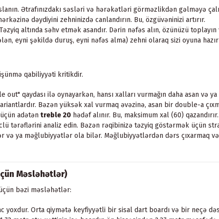
anın. Ətrafınızdakı səsləri və hərəkətləri görməzlikdən gəlməyə çalı
əzinə dəydiyini zehninizdə canlandırın. Bu, özgüvəninizi artırır.
əzyiq altında səhv etmək asandır. Dərin nəfəs alın, özünüzü toplayın və
lən, eyni şəkildə duruş, eyni nəfəs alma) zehni olaraq sizi oyuna hazı
ünmə qabiliyyəti kritikdir.
out" qaydası ilə oynayarkən, hansı xalları vurmağın daha asan və ya d
ariantlardır. Bəzən yüksək xal vurmaq əvəzinə, asan bir double-a çı
 üçün adətən
treble 20
hədəf alınır. Bu, maksimum xal (60) qazandırır.
lü tərəflərini analiz edin. Bəzən rəqibinizə təzyiq göstərmək üçün strat
r və ya məğlubiyyətlər ola bilər. Məğlubiyyətlərdən dərs çıxarmaq və
çün Məsləhətlər)
üçün bəzi məsləhətlər:
 yoxdur. Orta qiymətə keyfiyyətli bir sisal dart boardı və bir neçə dəs