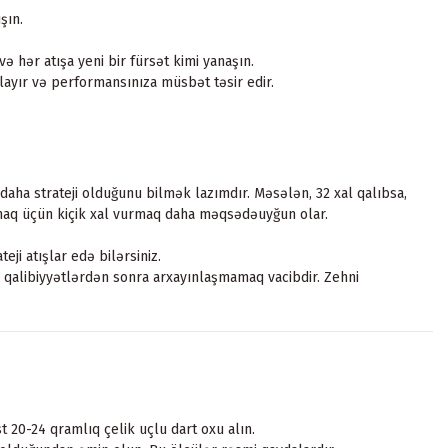
şın.
 hər atışa yeni bir fürsət kimi yanaşın.
rlayır və performansınıza müsbət təsir edir.
aha strateji olduğunu bilmək lazımdır. Məsələn, 32 xal qalıbsa,
xmaq üçün kiçik xal vurmaq daha məqsədəuyğun olar.
eji atışlar edə bilərsiniz.
 qalibiyyətlərdən sonra arxayınlaşmamaq vacibdir. Zehni
t 20-24 qramlıq çelik uçlu dart oxu alın.