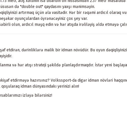
73 metr, atış xəttinin isə boardın ön hissəsindən 2.37 metr məsafədə
xüsusən də "double out" qaydasını yaxşı mənimsəyin.
iqliyinizi artırmaq üçün əla vasitədir. Hər bir rəqəmi ardıcıl olaraq vu
peşəkar oyunçulardan öyrənəcəyiniz çox şey var.
əbirli olun, ardıcıl məşq edin və hər atışda irəliləyiş əldə etməyə çalı
işaf etdirən, dərinliklərə malik bir idman növüdür. Bu oyun dəqiqliyinizi
yişidir.
nma və hər atışı strateji şəkildə planlaşdırmaqdır. İstər yeni başlaya
inkişaf etdirməyə hazırsınız? Volkssport-da digər idman növləri haqq
qoşularaq idman dünyasındakı yerinizi alın!
sablarımızı izləyə bilərsiniz!