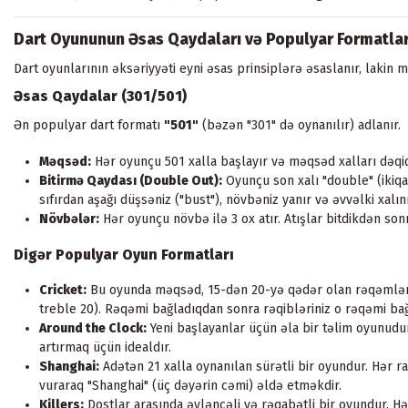
Dart Oyununun Əsas Qaydaları və Populyar Formatla
Dart oyunlarının əksəriyyəti eyni əsas prinsiplərə əsaslanır, lakin m
Əsas Qaydalar (301/501)
Ən populyar dart formatı
"501"
(bəzən "301" də oynanılır) adlanır.
Məqsəd:
Hər oyunçu 501 xalla başlayır və məqsəd xalları dəqiq
Bitirmə Qaydası (Double Out):
Oyunçu son xalı "double" (ikiqat
sıfırdan aşağı düşsəniz ("bust"), növbəniz yanır və əvvəlki xalın
Növbələr:
Hər oyunçu növbə ilə 3 ox atır. Atışlar bitdikdən son
Digər Populyar Oyun Formatları
Cricket:
Bu oyunda məqsəd, 15-dən 20-yə qədər olan rəqəmləri v
treble 20). Rəqəmi bağladıqdan sonra rəqibləriniz o rəqəmi bağ
Around the Clock:
Yeni başlayanlar üçün əla bir təlim oyunudur
artırmaq üçün idealdır.
Shanghai:
Adətən 21 xalla oynanılan sürətli bir oyundur. Hər 
vuraraq "Shanghai" (üç dəyərin cəmi) əldə etməkdir.
Killers:
Dostlar arasında əyləncəli və rəqabətli bir oyundur. 