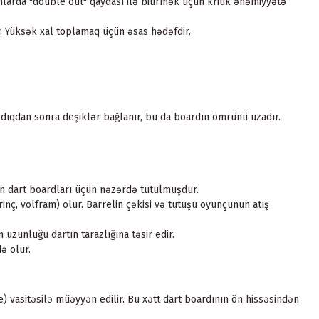
unlarda "double out" qaydası ilə bitirmək üçün kritik əhəmiyyətə
r. Yüksək xal toplamaq üçün əsas hədəfdir.
rıldıqdan sonra deşiklər bağlanır, bu da boardın ömrünü uzadır.
ron dart boardları üçün nəzərdə tutulmuşdur.
nç, volfram) olur. Barrelin çəkisi və tutuşu oyunçunun atış
uzunluğu dartın tarazlığına təsir edir.
ə olur.
e) vasitəsilə müəyyən edilir. Bu xətt dart boardının ön hissəsindən