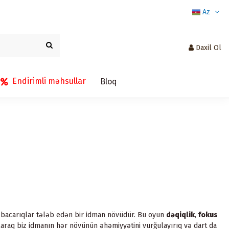
Az
Daxil Ol
Endirimli məhsullar
Bloq
ni bacarıqlar tələb edən bir idman növüdür. Bu oyun
dəqiqlik
,
fokus
 olaraq biz idmanın hər növünün əhəmiyyətini vurğulayırıq və dart da