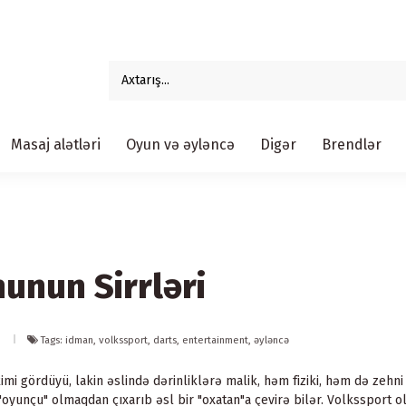
Masaj alətləri
Oyun və əyləncə
Digər
Brendlər
unun Sirrləri
Tags: idman, volkssport, darts, entertainment, əyləncə
imi gördüyü, lakin əslində dərinliklərə malik, həm fiziki, həm də zeh
ir "oyunçu" olmaqdan çıxarıb əsl bir "oxatan"a çevirə bilər. Volkssport