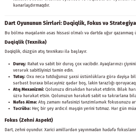
kənarlaşdırmaqdır.
Dart Oyununun Sirrləri: Dəqiqlik, Fokus və Strategiya
Bu bölmə məqalənin əsas hissəsi olmalı və dartda uğur qazanmaq üç
Dəqiqlik (Texnika)
Dəqiqlik, düzgün atış texnikası ilə başlayır.
Duruş:
Rahat və sabit bir duruş çox vacibdir. Ayaqlarınızı çiynini
verərək sabitliyinizi təmin edin.
Tutuş:
Oxu necə tutduğunuz şəxsi üstünlüklərə görə dəyişə bilər
sərbəst buraxa biləcəyiniz qədər boş, lakin tarazlığı qoruyac
Atış Mexanizmi:
Qolunuzu dirsəkdən hərəkət etdirin. Bilək hərək
üzrə hərəkət etsin. Qolunuzun hərəkəti sabit və təkrarlana bilə
Nəfəs Alma:
Atış zamanı nəfəsinizi tənzimləmək fokusunuzu artı
Təcrübə:
Heç bir şey ardıcıl məşqin yerini tutmaz. Hər gün mü
Fokus (Zehni Aspekt)
Dart, zehni oyundur. Xarici amillərdən yayınmadan hədəfə fokuslanm