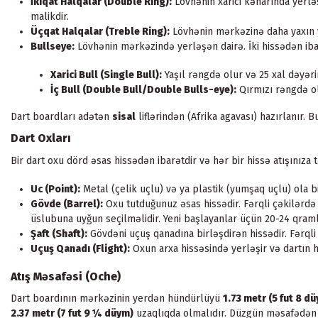
İkiqat Halqalar (Double Ring):
Lövhənin xarici kənarında yerləş
malikdir.
Üçqat Halqalar (Treble Ring):
Lövhənin mərkəzinə daha yaxın ye
Bullseye:
Lövhənin mərkəzində yerləşən dairə. İki hissədən iba
Xarici Bull (Single Bull):
Yaşıl rəngdə olur və 25 xal dəyəri
İç Bull (Double Bull/Double Bulls-eye):
Qırmızı rəngdə ol
Dart boardları adətən
sisal
liflərindən (Afrika agavası) hazırlanır.
Dart Oxları
Bir dart oxu dörd əsas hissədən ibarətdir və hər bir hissə atışınıza t
Uc (Point):
Metal (çelik uçlu) və ya plastik (yumşaq uçlu) ola b
Gövde (Barrel):
Oxu tutduğunuz əsas hissədir. Fərqli çəkilərdə
üslubuna uyğun seçilməlidir. Yeni başlayanlar üçün 20-24 qramlı
Şaft (Shaft):
Gövdəni uçuş qanadına birləşdirən hissədir. Fərqli 
Uçuş Qanadı (Flight):
Oxun arxa hissəsində yerləşir və dartın h
Atış Məsafəsi (Oche)
Dart boardının mərkəzinin yerdən hündürlüyü
1.73 metr (5 fut 8 d
2.37 metr (7 fut 9 ¼ düym)
uzaqlıqda olmalıdır. Düzgün məsafədən at