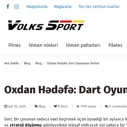
Haqqımızda
Mağazalar
Tez-tez verilən suallar
Fitnes
İdman növləri
İdman paltarları
Pilates
Ana Səhifə
Blog
Blog
Oxdan Hədəfə: Dart Oyununun Sirrləri
Oxdan Hədəfə: Dart Oyun
iyul 10, 2025
Blog
0
likes
1790 views
0 comments
Dart, bir çoxunun sadəcə vaxt keçirmək üçün oynadığı bir əyləncə k
və
strateji düşünmə
qabiliyyətinizi inkişaf etdirərək sizi sadəcə b