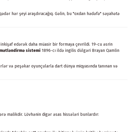
qədər hər şeyi araşdıracağıq. Gəlin, bu "oxdan hədəfə" səyahətə
 inkişaf edərək daha müasir bir formaya çevrildi. 19-cu əsrin
mətləndirmə sistemi
1896-cı ildə ingilis dülgəri Brayan Qamlin
nirlər və peşəkar oyunçularla dart dünya miqyasında tanınan və
 malikdir. Lövhənin digər əsas hissələri bunlardır: