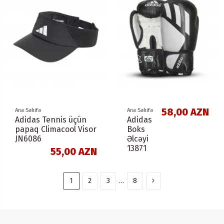
58,00 AZN
Ana Səhifə
Ana Səhifə
Adidas Tennis üçün
Adidas
papaq Climacool Visor
Boks
JN6086
Əlcəyi
13871
55,00 AZN
1
2
3
…
8