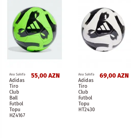
55,00 AZN
69,00 AZN
Ana Səhifə
Ana Səhifə
Adidas
Adidas
Tiro
Tiro
Club
Club
Ball
Futbol
Futbol
Topu
Topu
HT2430
HZ4167