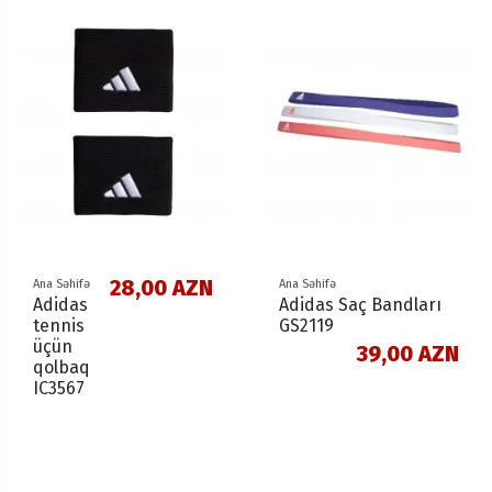
28,00 AZN
Ana Səhifə
Ana Səhifə
Adidas
Adidas Saç Bandları
tennis
GS2119
üçün
39,00 AZN
qolbaq
IC3567