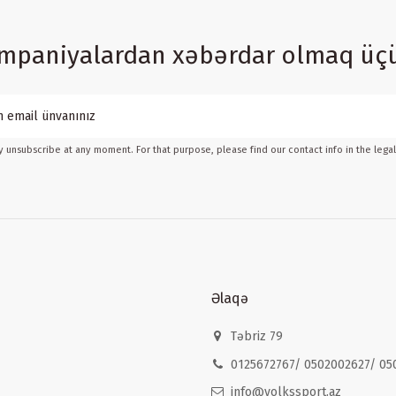
ampaniyalardan xəbərdar olmaq üç
 unsubscribe at any moment. For that purpose, please find our contact info in the legal
Əlaqə
Təbriz 79
0125672767/ 0502002627/ 05
info@volkssport.az