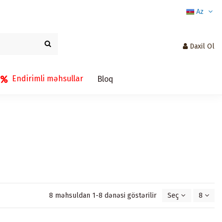
Az
Daxil Ol
Endirimli məhsullar
Bloq
8 məhsuldan 1-8 dənəsi göstərilir
Seç
8