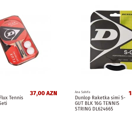
37,00 AZN
1
Ana Səhifə
Flux Tennis
Dunlop Raketka simi S-
Seti
GUT BLK 16G TENNIS
STRING DL624665