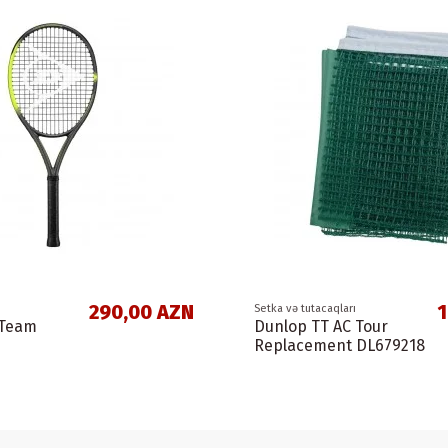
290,00 AZN
1
Setka və tutacaqları
 Team
Dunlop TT AC Tour
Replacement DL679218