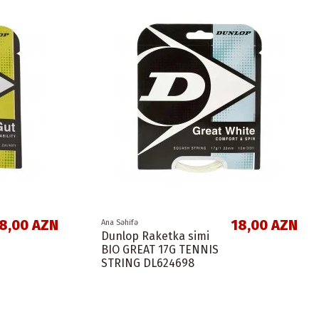
8,00 AZN
18,00 AZN
Ana Səhifə
Dunlop Raketka simi
BIO GREAT 17G TENNIS
STRING DL624698