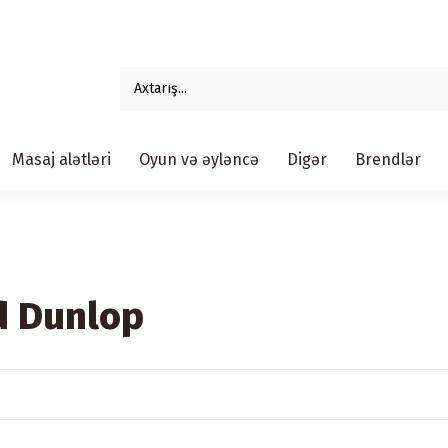
Masaj alətləri
Oyun və əyləncə
Digər
Brendlər
d Dunlop