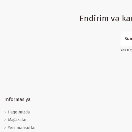
Endirim və k
You may
İnformasiya
Haqqımızda
Mağazalar
Yeni məhsullar