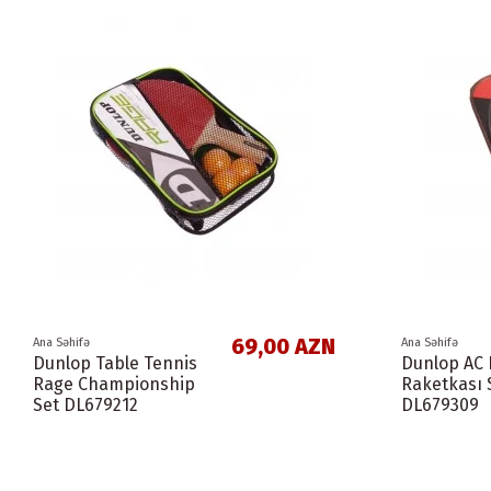
69,00 AZN
Ana Səhifə
Ana Səhifə
Dunlop Table Tennis
Dunlop AC 
Rage Championship
Raketkası 
Set DL679212
DL679309