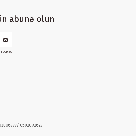
ün abunə olun
 notice.
02006777/ 0502092627