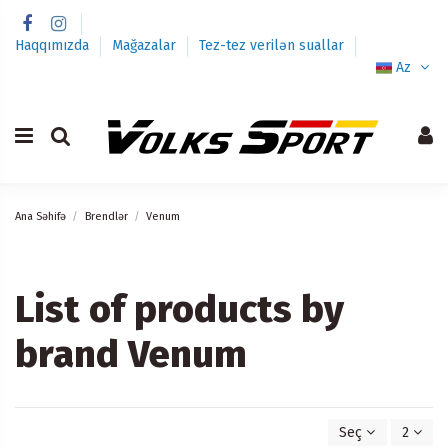
Haqqımızda
Mağazalar
Tez-tez verilən suallar
Az
Ana Səhifə
Brendlər
Venum
List of products by
brand Venum
Seç
2