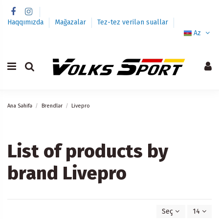
Haqqımızda
Mağazalar
Tez-tez verilən suallar
Az
Ana Səhifə
Brendlər
Livepro
List of products by
brand Livepro
Seç
14