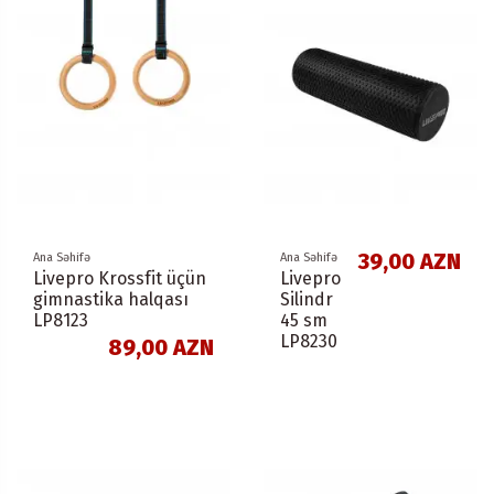
39,00 AZN
Ana Səhifə
Ana Səhifə
Livepro Krossfit üçün
Livepro
gimnastika halqası
Silindr
LP8123
45 sm
LP8230
89,00 AZN