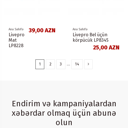
39,00 AZN
Ana Səhifə
Ana Səhifə
Livepro
Livepro Bel üçün
Mat
körpücük LP8345
LP8228
25,00 AZN
1
2
3
…
14
Endirim və kampaniyalardan
xəbərdar olmaq üçün abunə
olun