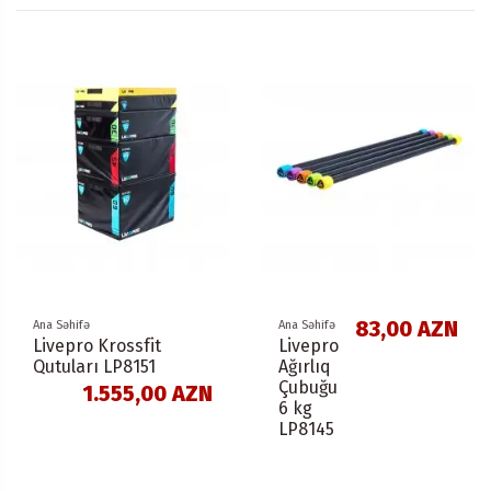
83,00 AZN
Ana Səhifə
Ana Səhifə
Livepro Krossfit
Livepro
Qutuları LP8151
Ağırlıq
Çubuğu
1.555,00 AZN
6 kg
LP8145