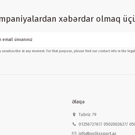
ampaniyalardan xəbərdar olmaq üç
 unsubscribe at any moment. For that purpose, please find our contact info in the legal
Əlaqə
Təbriz 79
0125672767/ 0502002627/ 05
info@volkssport.az