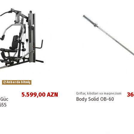
Anbarda bitmiş
5.599,00 AZN
36
Qriflər, kilidləri və maqnezium
 Güc
Body Solid OB-60
G5S