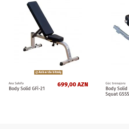
Anbarda bitmiş
699,00 AZN
Ana Səhifə
Güc trenajoru
Body Solid GFİ-21
Body Solid 
Squat GSS