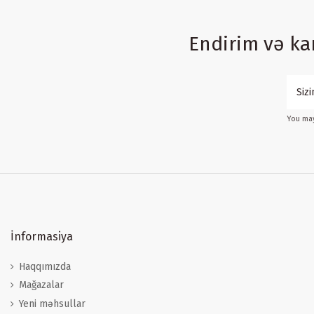
Endirim və k
You may
İnformasiya
Haqqımızda
Mağazalar
Yeni məhsullar