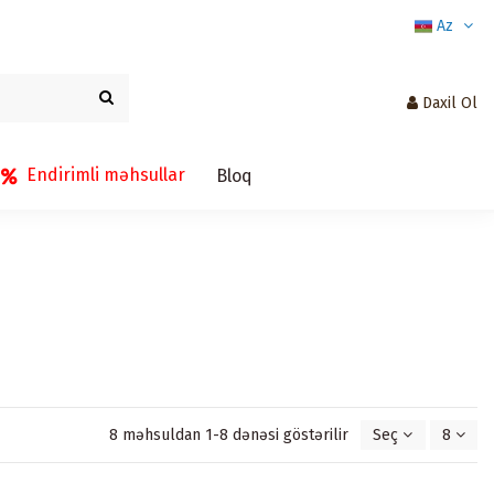
Az
Daxil Ol
Endirimli məhsullar
Bloq
8 məhsuldan 1-8 dənəsi göstərilir
Seç
8