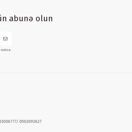
ün abunə olun
 notice.
02006777/ 0502092627