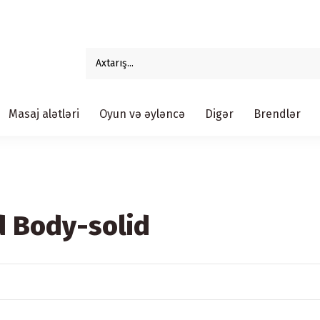
Masaj alətləri
Oyun və əyləncə
Digər
Brendlər
d Body-solid