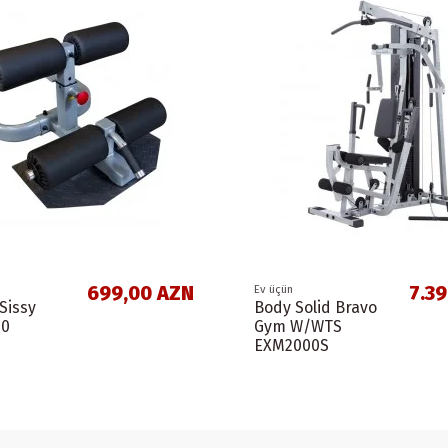
699,00 AZN
7.3
Ev üçün
Sissy
Body Solid Bravo
50
Gym W/WTS
EXM2000S