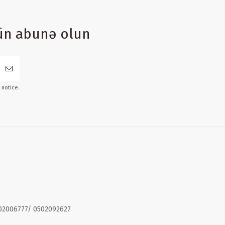
ün abunə olun
 notice.
02006777/ 0502092627