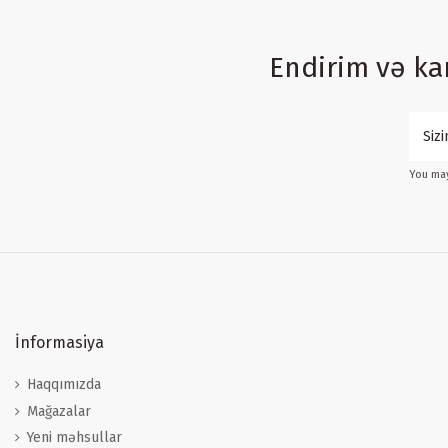
Endirim və k
You may
İnformasiya
Haqqımızda
Mağazalar
Yeni məhsullar