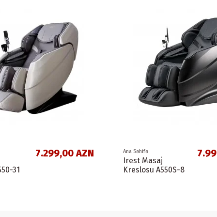
7.299,00 AZN
7.99
Ana Səhifə
Irest Masaj
550-31
Kreslosu A550S-8