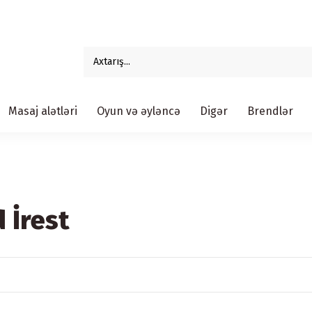
Masaj alətləri
Oyun və əyləncə
Digər
Brendlər
 İrest