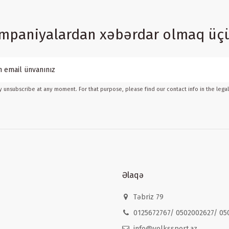
ampaniyalardan xəbərdar olmaq üç
 unsubscribe at any moment. For that purpose, please find our contact info in the legal
Əlaqə
Təbriz 79
0125672767/ 0502002627/ 05
info@volkssport.az