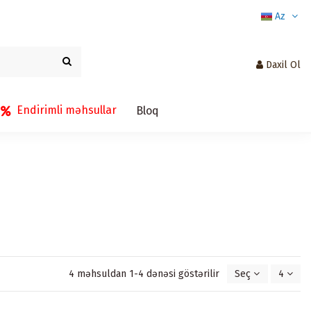
Az
Daxil Ol
Endirimli məhsullar
Bloq
4 məhsuldan 1-4 dənəsi göstərilir
Seç
4