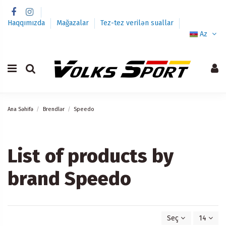
Haqqımızda
Mağazalar
Tez-tez verilən suallar
Az
Ana Səhifə
Brendlər
Speedo
List of products by
brand Speedo
Seç
14