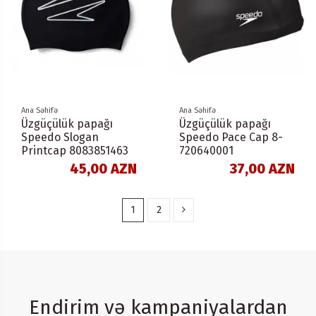
Ana Səhifə
Ana Səhifə
Üzgüçülük papağı
Üzgüçülük papağı
Speedo Slogan
Speedo Pace Cap 8-
Printcap 8083851463
720640001
45,00 AZN
37,00 AZN
1
2
Endirim və kampaniyalardan