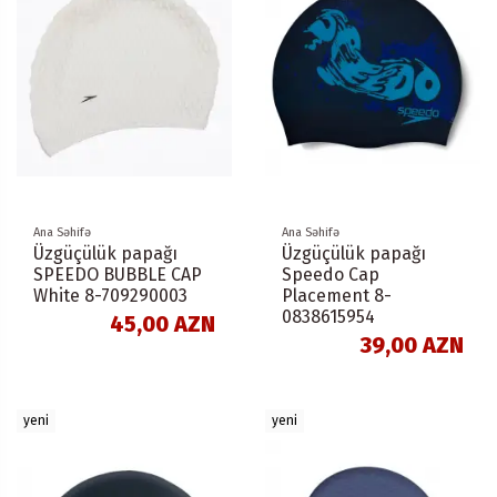
Ana Səhifə
Ana Səhifə
Üzgüçülük papağı
Üzgüçülük papağı
SPEEDO BUBBLE CAP
Speedo Cap
White 8-709290003
Placement 8-
0838615954
45,00 AZN
39,00 AZN
yeni
yeni