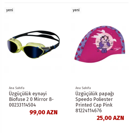
yeni
yeni
Ana Səhifə
Ana Səhifə
Üzgüçülük eynəyi
Üzgüçülük papağı
Biofuse 2 0 Mirror 8-
Speedo Poliester
00233114504
Printed Cap Pink
81224114676
99,00 AZN
25,00 AZN