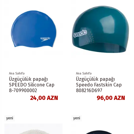
Ana Səhifə
Ana Səhifə
Üzgüçülük papağı
Üzgüçülük papağı
SPEEDO Silicone Cap
Speedo Fastskin Cap
8-709900002
808216D697
24,00 AZN
96,00 AZN
yeni
yeni