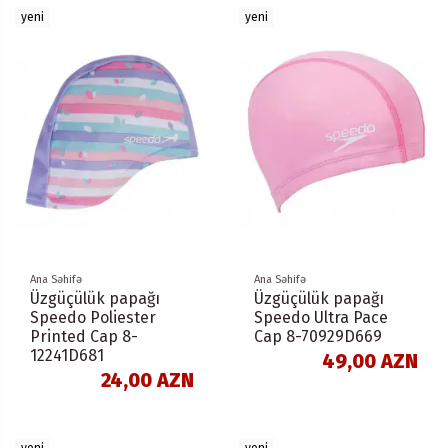
yeni
yeni
Ana Səhifə
Ana Səhifə
Üzgüçülük papağı
Üzgüçülük papağı
Speedo Poliester
Speedo Ultra Pace
Printed Cap 8-
Cap 8-70929D669
12241D681
49,00 AZN
24,00 AZN