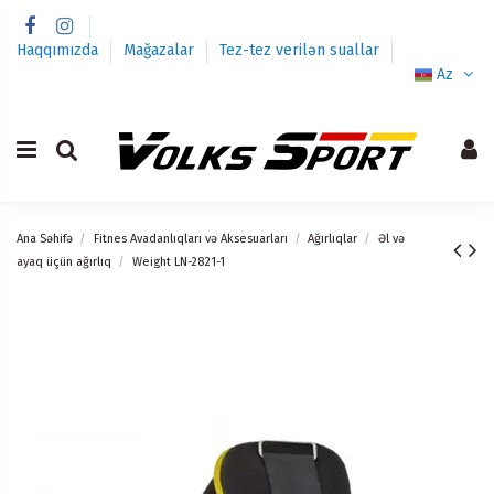
Haqqımızda
Mağazalar
Tez-tez verilən suallar
Az
Ana Səhifə
Fitnes Avadanlıqları və Aksesuarları
Ağırlıqlar
Əl və
ayaq üçün ağırlıq
Weight LN-2821-1