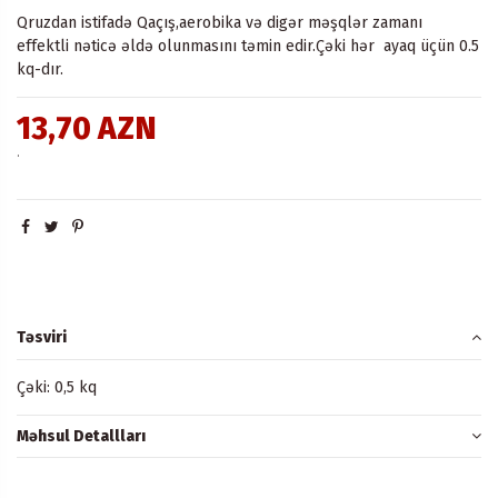
Qruzdan istifadə Qaçış,aerobika və digər məşqlər zamanı
effektli nəticə əldə olunmasını təmin edir.Çəki hər ayaq üçün 0.5
kq-dır.
13,70 AZN
.
Təsviri
Çəki: 0,5 kq
Məhsul Detallları