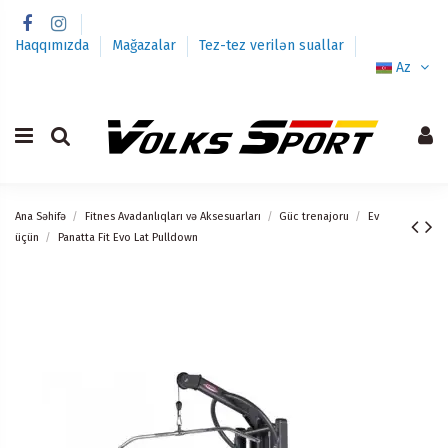
Haqqımızda
Mağazalar
Tez-tez verilən suallar
Az
Ana Səhifə
Fitnes Avadanlıqları və Aksesuarları
Güc trenajoru
Ev
üçün
Panatta Fit Evo Lat Pulldown