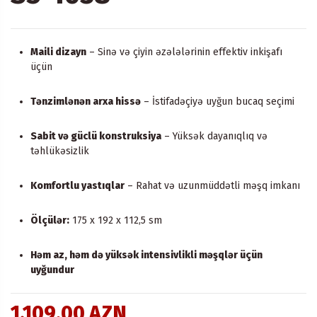
Maili dizayn
– Sinə və çiyin əzələlərinin effektiv inkişafı
üçün
Tənzimlənən arxa hissə
– İstifadəçiyə uyğun bucaq seçimi
Sabit və güclü konstruksiya
– Yüksək dayanıqlıq və
təhlükəsizlik
Komfortlu yastıqlar
– Rahat və uzunmüddətli məşq imkanı
Ölçülər:
175 x 192 x 112,5 sm
Həm az, həm də yüksək intensivlikli məşqlər üçün
uyğundur
1.109,00 AZN