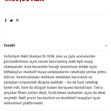
.
Təsviri
VolksGym Maili Skamya S5-1038, sinə və çiyin əzələlərinin
gücləndirilməsi üçün xüsusi hazırlanmış maili tipli məşq
skamyasıdır. Arxa hissəsinin bucağı tənzimlənə bildiyi üçün
istifadəçilər müxtəlif məşq variasiyalarını rahatlıqla yerinə yetirə
bilirlər. Konstruksiyası möhkəm metaldan hazırlanıb və
yastıqları erqonomik dizayna malikdir – bu da həm rahatlığı
təmin edir, həm də düzgün bədən duruşunu dəstəkləyir. Təkcə
peşəkar fitnes zalları deyil, fərdi idman məkanları üçün də ideal
seçimdir. Maili press hərəkətləri və dumbbell məşqləri üçün
mükəmməl platformadır.