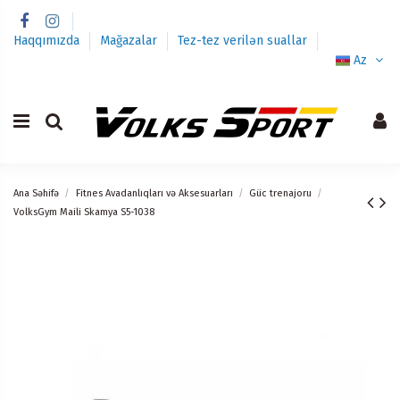
Haqqımızda
Mağazalar
Tez-tez verilən suallar
Az
Ana Səhifə
Fitnes Avadanlıqları və Aksesuarları
Güc trenajoru
VolksGym Maili Skamya S5-1038