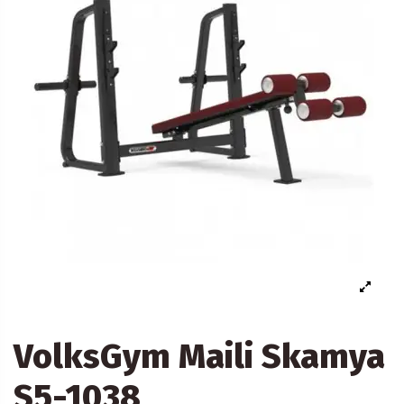
VolksGym Maili Skamya
S5-1038