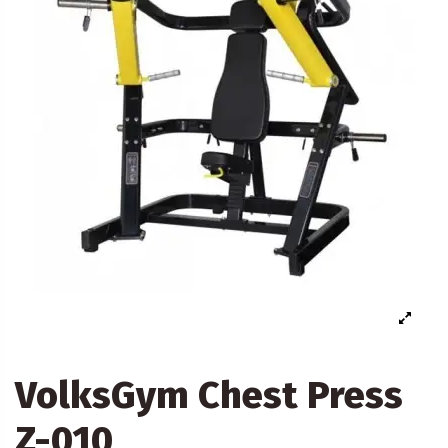
VolksGym Chest Press
Z-010