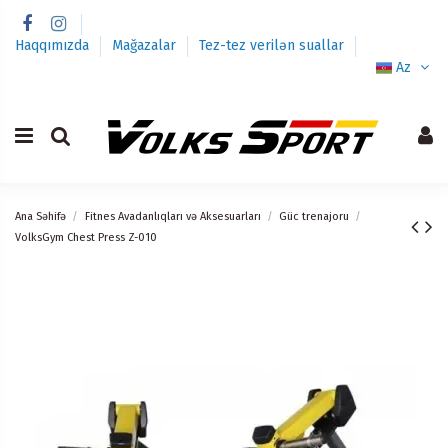
Haqqımızda
Mağazalar
Tez-tez verilən suallar
Az
Ana Səhifə
Fitnes Avadanlıqları və Aksesuarları
Güc trenajoru
VolksGym Chest Press Z-010