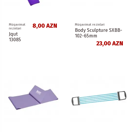
8,00 AZN
Müqavimət
Müqavimət rezinləri
rezinləri
Body Sculpture SXBB-
Jqut
102-65mm
13085
23,00 AZN