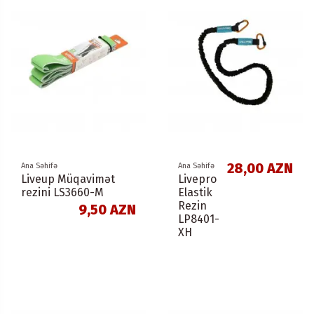
28,00 AZN
Ana Səhifə
Ana Səhifə
Liveup Müqavimət
Livepro
rezini LS3660-M
Elastik
Rezin
9,50 AZN
LP8401-
XH