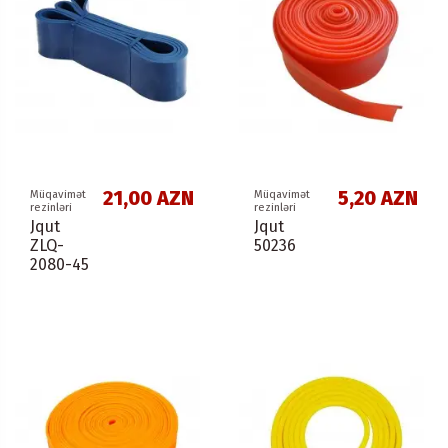
21,00 AZN
5,20 AZN
Müqavimət
Müqavimət
rezinləri
rezinləri
Jqut
Jqut
ZLQ-
50236
2080-45