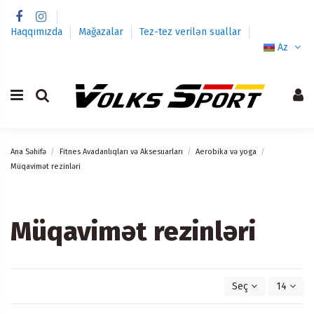
Haqqımızda
Mağazalar
Tez-tez verilən suallar
Az
Ana Səhifə
Fitnes Avadanlıqları və Aksesuarları
Aerobika və yoga
Müqavimət rezinləri
Müqavimət rezinləri
Seç
14