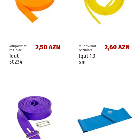
2,50 AZN
2,60 AZN
Müqavimət
Müqavimət
rezinləri
rezinləri
Jqut
Jqut 1.3
50234
sm